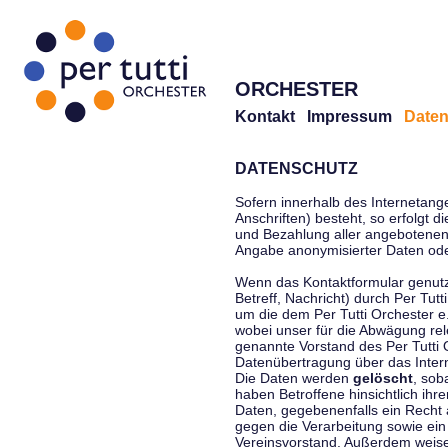
ORCHESTER
Kontakt
Impressum
Daten
DATENSCHUTZ
Sofern innerhalb des Internetang
Anschriften) besteht, so erfolgt 
und Bezahlung aller angebotenen 
Angabe anonymisierter Daten ode
Wenn das Kontaktformular genutz
Betreff, Nachricht) durch Per Tu
um die dem Per Tutti Orchester 
wobei unser für die Abwägung rel
genannte Vorstand des Per Tutti O
Datenübertragung über das Interne
Die Daten werden
gelöscht
, sob
haben Betroffene hinsichtlich ihr
Daten, gegebenenfalls ein Recht 
gegen die Verarbeitung sowie ein
Vereinsvorstand. Außerdem weisen