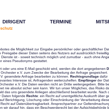
DIRIGENT
TERMINE
MITS
schutz
ebotes die Möglichkeit zur Eingabe persönlicher oder geschäftlicher 
die Preisgabe dieser Daten seitens des Nutzers auf ausdrücklich freiwil
Dienste ist - soweit technisch möglich und zumutbar - auch ohne Anga
r eines Pseudonyms gestattet.
t oder uns eine E-Mail geschickt wird, werden die dort angegebenen
D
tti Orchester e.V. zum Zwecke der Bearbeitung der Anfrage gespeichert.
e.V. gesendete Anfrage bearbeiten zu können.
Rechtsgrundlage
dafür i
evantes Interesse ist, Anfragenden weiterzuhelfen.
Empfänger
der Dat
rchester e.V. Die Daten werden nicht an Dritte weitergegeben. Bitte b
t nie absolut sicher sein kann. Wir tun unser Mögliches, das Risiko da
ald das uns gesendete Anliegen abschließend bearbeitet wurde. Nach
er Daten folgende
Rechte
: ein Recht auf unentgeltliche Auskunft über
auf Berichtigung, Löschung oder Einschränkung der Verarbeitung dies
 Recht auf Datenübertragbarkeit. Ansprechpartner zur Geltendmachung
 wir darauf hin, dass ein Beschwerderecht bei der Aufsichtsbehörde b