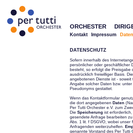
ORCHESTER
DIRIG
Kontakt
Impressum
Daten
DATENSCHUTZ
Sofern innerhalb des Internetang
persönlicher oder geschäftlicher
besteht, so erfolgt die Preisgabe
ausdrücklich freiwilliger Basis. 
angebotenen Dienste ist - soweit
Angabe solcher Daten bzw. unter
Pseudonyms gestattet.
Wenn das Kontaktformular genutzt
die dort angegebenen
Daten
(Nam
Per Tutti Orchester e.V. zum Zwe
Die
Speicherung
ist erforderlich
gesendete Anfrage bearbeiten z
Abs. 1 lit. f DSGVO, wobei unser 
Anfragenden weiterzuhelfen.
Emp
genannte Vorstand des Per Tutti O