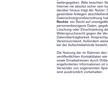
weitergegeben. Bitte beachten S
Internet nie absolut sicher sein k
darüber hinaus trägt der Nutzer.
gesendete Anliegen abschließend
Datenschutzgrundverordnung haben
Rechte
: ein Recht auf unentgeltl
personenbezogene Daten, gegeben
Löschung oder Einschränkung der
Widerspruchsrecht gegen die Vera
Datenübertragbarkeit. Ansprechp
Vereinsvorstand. Außerdem weise
bei der Aufsichtsbehörde besteht.
Die Nutzung der im Rahmen des 
veröffentlichten Kontaktdaten wi
sowie Emailadressen durch Dritte
angeforderten Informationen ist ni
Versender von sogenannten Spam
sind ausdrücklich vorbehalten.