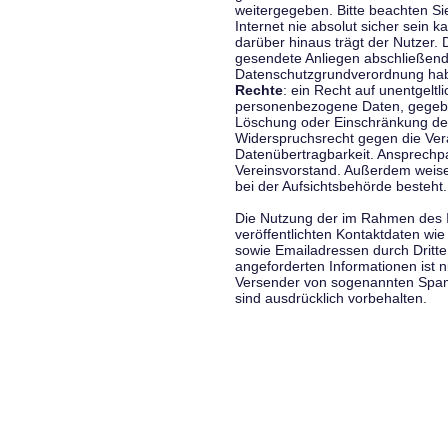
weitergegeben. Bitte beachten S
Internet nie absolut sicher sein k
darüber hinaus trägt der Nutzer.
gesendete Anliegen abschließend
Datenschutzgrundverordnung haben
Rechte
: ein Recht auf unentgeltl
personenbezogene Daten, gegeben
Löschung oder Einschränkung der
Widerspruchsrecht gegen die Vera
Datenübertragbarkeit. Ansprechp
Vereinsvorstand. Außerdem weise
bei der Aufsichtsbehörde besteht.
Die Nutzung der im Rahmen des 
veröffentlichten Kontaktdaten wi
sowie Emailadressen durch Dritte
angeforderten Informationen ist ni
Versender von sogenannten Spam
sind ausdrücklich vorbehalten.