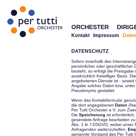
ORCHESTER
DIRIG
Kontakt
Impressum
Daten
DATENSCHUTZ
Sofern innerhalb des Internetang
persönlicher oder geschäftlicher
besteht, so erfolgt die Preisgabe
ausdrücklich freiwilliger Basis. 
angebotenen Dienste ist - soweit
Angabe solcher Daten bzw. unter
Pseudonyms gestattet.
Wenn das Kontaktformular genutzt
die dort angegebenen
Daten
(Nam
Per Tutti Orchester e.V. zum Zwe
Die
Speicherung
ist erforderlich
gesendete Anfrage bearbeiten z
Abs. 1 lit. f DSGVO, wobei unser 
Anfragenden weiterzuhelfen.
Emp
genannte Vorstand des Per Tutti O