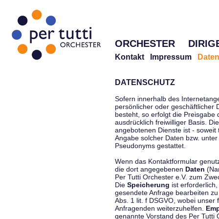
ORCHESTER
DIRIG
Kontakt
Impressum
Daten
DATENSCHUTZ
Sofern innerhalb des Internetang
persönlicher oder geschäftlicher
besteht, so erfolgt die Preisgabe
ausdrücklich freiwilliger Basis. 
angebotenen Dienste ist - soweit
Angabe solcher Daten bzw. unter
Pseudonyms gestattet.
Wenn das Kontaktformular genutzt
die dort angegebenen
Daten
(Nam
Per Tutti Orchester e.V. zum Zwe
Die
Speicherung
ist erforderlich
gesendete Anfrage bearbeiten z
Abs. 1 lit. f DSGVO, wobei unser 
Anfragenden weiterzuhelfen.
Emp
genannte Vorstand des Per Tutti O