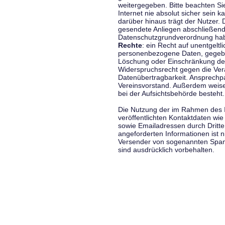
weitergegeben. Bitte beachten S
Internet nie absolut sicher sein k
darüber hinaus trägt der Nutzer.
gesendete Anliegen abschließend
Datenschutzgrundverordnung haben
Rechte
: ein Recht auf unentgeltl
personenbezogene Daten, gegeben
Löschung oder Einschränkung der
Widerspruchsrecht gegen die Vera
Datenübertragbarkeit. Ansprechp
Vereinsvorstand. Außerdem weise
bei der Aufsichtsbehörde besteht.
Die Nutzung der im Rahmen des 
veröffentlichten Kontaktdaten wi
sowie Emailadressen durch Dritte
angeforderten Informationen ist ni
Versender von sogenannten Spam
sind ausdrücklich vorbehalten.