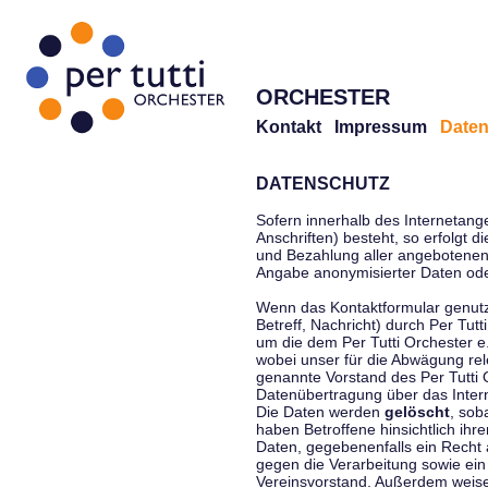
ORCHESTER
Kontakt
Impressum
Daten
DATENSCHUTZ
Sofern innerhalb des Internetang
Anschriften) besteht, so erfolgt 
und Bezahlung aller angebotenen 
Angabe anonymisierter Daten ode
Wenn das Kontaktformular genutz
Betreff, Nachricht) durch Per Tu
um die dem Per Tutti Orchester 
wobei unser für die Abwägung rel
genannte Vorstand des Per Tutti O
Datenübertragung über das Interne
Die Daten werden
gelöscht
, sob
haben Betroffene hinsichtlich ihr
Daten, gegebenenfalls ein Recht 
gegen die Verarbeitung sowie ein
Vereinsvorstand. Außerdem weisen