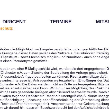
DIRIGENT
TERMINE
MITS
schutz
ebotes die Möglichkeit zur Eingabe persönlicher oder geschäftlicher 
die Preisgabe dieser Daten seitens des Nutzers auf ausdrücklich freiwil
Dienste ist - soweit technisch möglich und zumutbar - auch ohne Anga
r eines Pseudonyms gestattet.
t oder uns eine E-Mail geschickt wird, werden die dort angegebenen
D
tti Orchester e.V. zum Zwecke der Bearbeitung der Anfrage gespeichert.
e.V. gesendete Anfrage bearbeiten zu können.
Rechtsgrundlage
dafür i
evantes Interesse ist, Anfragenden weiterzuhelfen.
Empfänger
der Dat
rchester e.V. Die Daten werden nicht an Dritte weitergegeben. Bitte b
t nie absolut sicher sein kann. Wir tun unser Mögliches, das Risiko da
ald das uns gesendete Anliegen abschließend bearbeitet wurde. Nach
er Daten folgende
Rechte
: ein Recht auf unentgeltliche Auskunft über
auf Berichtigung, Löschung oder Einschränkung der Verarbeitung dies
 Recht auf Datenübertragbarkeit. Ansprechpartner zur Geltendmachung
 wir darauf hin, dass ein Beschwerderecht bei der Aufsichtsbehörde b