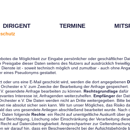
DIRIGENT
TERMINE
MITS
schutz
ebotes die Möglichkeit zur Eingabe persönlicher oder geschäftlicher 
die Preisgabe dieser Daten seitens des Nutzers auf ausdrücklich freiwil
Dienste ist - soweit technisch möglich und zumutbar - auch ohne Anga
r eines Pseudonyms gestattet.
t oder uns eine E-Mail geschickt wird, werden die dort angegebenen
D
tti Orchester e.V. zum Zwecke der Bearbeitung der Anfrage gespeichert.
e.V. gesendete Anfrage bearbeiten zu können.
Rechtsgrundlage
dafür i
evantes Interesse ist, Anfragenden weiterzuhelfen.
Empfänger
der Dat
rchester e.V. Die Daten werden nicht an Dritte weitergegeben. Bitte b
t nie absolut sicher sein kann. Wir tun unser Mögliches, das Risiko da
ald das uns gesendete Anliegen abschließend bearbeitet wurde. Nach
er Daten folgende
Rechte
: ein Recht auf unentgeltliche Auskunft über
auf Berichtigung, Löschung oder Einschränkung der Verarbeitung dies
 Recht auf Datenübertragbarkeit. Ansprechpartner zur Geltendmachung
 wir darauf hin, dass ein Beschwerderecht bei der Aufsichtsbehörde b