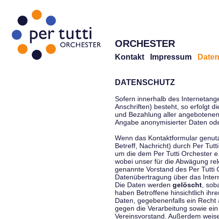
ORCHESTER
Kontakt
Impressum
Daten
DATENSCHUTZ
Sofern innerhalb des Internetang
Anschriften) besteht, so erfolgt 
und Bezahlung aller angebotenen 
Angabe anonymisierter Daten ode
Wenn das Kontaktformular genutz
Betreff, Nachricht) durch Per Tu
um die dem Per Tutti Orchester 
wobei unser für die Abwägung rel
genannte Vorstand des Per Tutti O
Datenübertragung über das Interne
Die Daten werden
gelöscht
, sob
haben Betroffene hinsichtlich ihr
Daten, gegebenenfalls ein Recht 
gegen die Verarbeitung sowie ein
Vereinsvorstand. Außerdem weisen