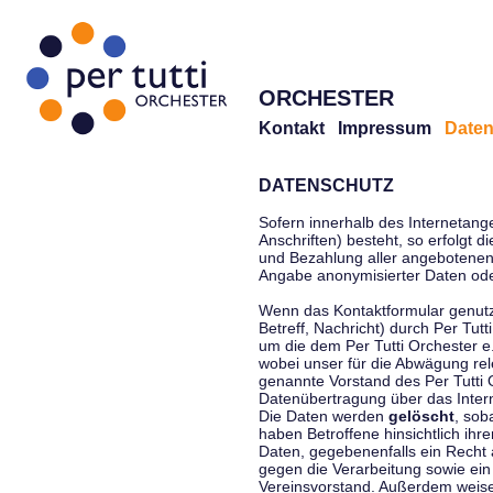
ORCHESTER
Kontakt
Impressum
Daten
DATENSCHUTZ
Sofern innerhalb des Internetang
Anschriften) besteht, so erfolgt 
und Bezahlung aller angebotenen 
Angabe anonymisierter Daten ode
Wenn das Kontaktformular genutz
Betreff, Nachricht) durch Per Tu
um die dem Per Tutti Orchester 
wobei unser für die Abwägung rel
genannte Vorstand des Per Tutti O
Datenübertragung über das Interne
Die Daten werden
gelöscht
, sob
haben Betroffene hinsichtlich ihr
Daten, gegebenenfalls ein Recht 
gegen die Verarbeitung sowie ein
Vereinsvorstand. Außerdem weisen