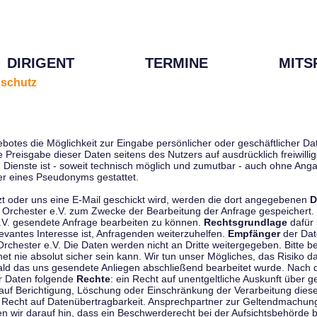
DIRIGENT
TERMINE
MITS
schutz
ebotes die Möglichkeit zur Eingabe persönlicher oder geschäftlicher 
die Preisgabe dieser Daten seitens des Nutzers auf ausdrücklich freiwil
Dienste ist - soweit technisch möglich und zumutbar - auch ohne Anga
r eines Pseudonyms gestattet.
t oder uns eine E-Mail geschickt wird, werden die dort angegebenen
D
tti Orchester e.V. zum Zwecke der Bearbeitung der Anfrage gespeichert.
e.V. gesendete Anfrage bearbeiten zu können.
Rechtsgrundlage
dafür i
evantes Interesse ist, Anfragenden weiterzuhelfen.
Empfänger
der Dat
rchester e.V. Die Daten werden nicht an Dritte weitergegeben. Bitte b
t nie absolut sicher sein kann. Wir tun unser Mögliches, das Risiko da
ald das uns gesendete Anliegen abschließend bearbeitet wurde. Nach
er Daten folgende
Rechte
: ein Recht auf unentgeltliche Auskunft über
auf Berichtigung, Löschung oder Einschränkung der Verarbeitung dies
 Recht auf Datenübertragbarkeit. Ansprechpartner zur Geltendmachung
 wir darauf hin, dass ein Beschwerderecht bei der Aufsichtsbehörde b