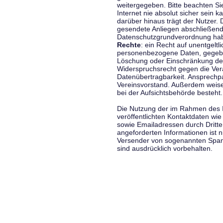
weitergegeben. Bitte beachten S
Internet nie absolut sicher sein k
darüber hinaus trägt der Nutzer.
gesendete Anliegen abschließend
Datenschutzgrundverordnung haben
Rechte
: ein Recht auf unentgeltl
personenbezogene Daten, gegeben
Löschung oder Einschränkung der
Widerspruchsrecht gegen die Vera
Datenübertragbarkeit. Ansprechp
Vereinsvorstand. Außerdem weise
bei der Aufsichtsbehörde besteht.
Die Nutzung der im Rahmen des 
veröffentlichten Kontaktdaten wi
sowie Emailadressen durch Dritte
angeforderten Informationen ist ni
Versender von sogenannten Spam
sind ausdrücklich vorbehalten.