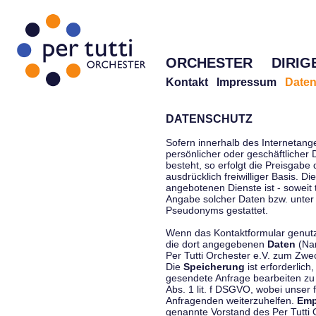
ORCHESTER
DIRIG
Kontakt
Impressum
Daten
DATENSCHUTZ
Sofern innerhalb des Internetang
persönlicher oder geschäftlicher
besteht, so erfolgt die Preisgabe
ausdrücklich freiwilliger Basis. 
angebotenen Dienste ist - soweit
Angabe solcher Daten bzw. unter
Pseudonyms gestattet.
Wenn das Kontaktformular genutzt
die dort angegebenen
Daten
(Nam
Per Tutti Orchester e.V. zum Zwe
Die
Speicherung
ist erforderlich
gesendete Anfrage bearbeiten z
Abs. 1 lit. f DSGVO, wobei unser 
Anfragenden weiterzuhelfen.
Emp
genannte Vorstand des Per Tutti O