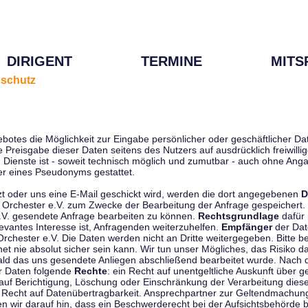
DIRIGENT
TERMINE
MITS
schutz
ebotes die Möglichkeit zur Eingabe persönlicher oder geschäftlicher 
die Preisgabe dieser Daten seitens des Nutzers auf ausdrücklich freiwil
Dienste ist - soweit technisch möglich und zumutbar - auch ohne Anga
r eines Pseudonyms gestattet.
t oder uns eine E-Mail geschickt wird, werden die dort angegebenen
D
tti Orchester e.V. zum Zwecke der Bearbeitung der Anfrage gespeichert.
e.V. gesendete Anfrage bearbeiten zu können.
Rechtsgrundlage
dafür i
evantes Interesse ist, Anfragenden weiterzuhelfen.
Empfänger
der Dat
rchester e.V. Die Daten werden nicht an Dritte weitergegeben. Bitte b
t nie absolut sicher sein kann. Wir tun unser Mögliches, das Risiko da
ald das uns gesendete Anliegen abschließend bearbeitet wurde. Nach
er Daten folgende
Rechte
: ein Recht auf unentgeltliche Auskunft über
auf Berichtigung, Löschung oder Einschränkung der Verarbeitung dies
 Recht auf Datenübertragbarkeit. Ansprechpartner zur Geltendmachung
 wir darauf hin, dass ein Beschwerderecht bei der Aufsichtsbehörde b