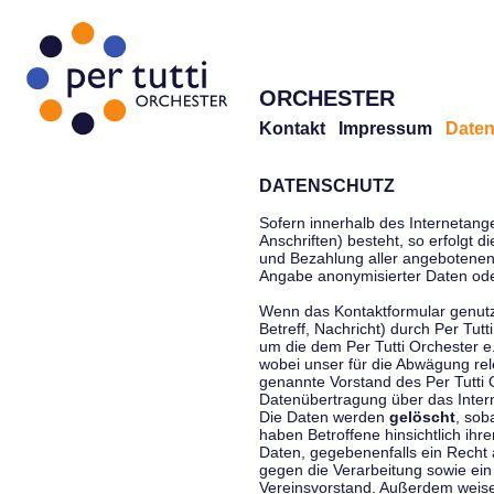
ORCHESTER
Kontakt
Impressum
Daten
DATENSCHUTZ
Sofern innerhalb des Internetang
Anschriften) besteht, so erfolgt 
und Bezahlung aller angebotenen 
Angabe anonymisierter Daten ode
Wenn das Kontaktformular genutz
Betreff, Nachricht) durch Per Tu
um die dem Per Tutti Orchester 
wobei unser für die Abwägung rel
genannte Vorstand des Per Tutti O
Datenübertragung über das Interne
Die Daten werden
gelöscht
, sob
haben Betroffene hinsichtlich ihr
Daten, gegebenenfalls ein Recht 
gegen die Verarbeitung sowie ein
Vereinsvorstand. Außerdem weisen