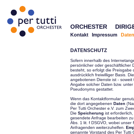
ORCHESTER
DIRIG
Kontakt
Impressum
Daten
DATENSCHUTZ
Sofern innerhalb des Internetang
persönlicher oder geschäftlicher
besteht, so erfolgt die Preisgabe
ausdrücklich freiwilliger Basis. 
angebotenen Dienste ist - soweit
Angabe solcher Daten bzw. unter
Pseudonyms gestattet.
Wenn das Kontaktformular genutzt
die dort angegebenen
Daten
(Nam
Per Tutti Orchester e.V. zum Zwe
Die
Speicherung
ist erforderlich
gesendete Anfrage bearbeiten z
Abs. 1 lit. f DSGVO, wobei unser 
Anfragenden weiterzuhelfen.
Emp
genannte Vorstand des Per Tutti O