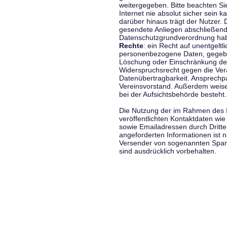
weitergegeben. Bitte beachten S
Internet nie absolut sicher sein k
darüber hinaus trägt der Nutzer.
gesendete Anliegen abschließend
Datenschutzgrundverordnung haben
Rechte
: ein Recht auf unentgeltl
personenbezogene Daten, gegeben
Löschung oder Einschränkung der
Widerspruchsrecht gegen die Vera
Datenübertragbarkeit. Ansprechp
Vereinsvorstand. Außerdem weise
bei der Aufsichtsbehörde besteht.
Die Nutzung der im Rahmen des 
veröffentlichten Kontaktdaten wi
sowie Emailadressen durch Dritte
angeforderten Informationen ist ni
Versender von sogenannten Spam
sind ausdrücklich vorbehalten.