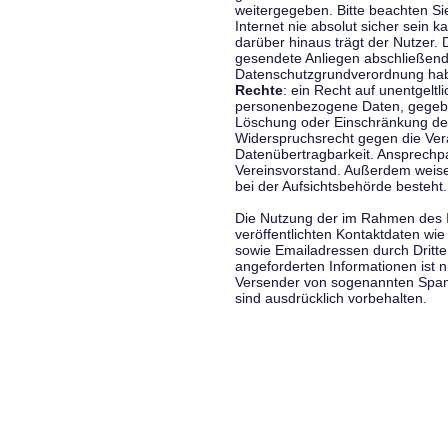
weitergegeben. Bitte beachten S
Internet nie absolut sicher sein k
darüber hinaus trägt der Nutzer.
gesendete Anliegen abschließend
Datenschutzgrundverordnung haben
Rechte
: ein Recht auf unentgeltl
personenbezogene Daten, gegeben
Löschung oder Einschränkung der
Widerspruchsrecht gegen die Vera
Datenübertragbarkeit. Ansprechp
Vereinsvorstand. Außerdem weise
bei der Aufsichtsbehörde besteht.
Die Nutzung der im Rahmen des 
veröffentlichten Kontaktdaten wi
sowie Emailadressen durch Dritte
angeforderten Informationen ist ni
Versender von sogenannten Spam
sind ausdrücklich vorbehalten.