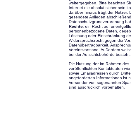
weitergegeben. Bitte beachten S
Internet nie absolut sicher sein k
darüber hinaus trägt der Nutzer.
gesendete Anliegen abschließend
Datenschutzgrundverordnung haben
Rechte
: ein Recht auf unentgeltl
personenbezogene Daten, gegeben
Löschung oder Einschränkung der
Widerspruchsrecht gegen die Vera
Datenübertragbarkeit. Ansprechp
Vereinsvorstand. Außerdem weise
bei der Aufsichtsbehörde besteht.
Die Nutzung der im Rahmen des 
veröffentlichten Kontaktdaten wi
sowie Emailadressen durch Dritte
angeforderten Informationen ist ni
Versender von sogenannten Spam
sind ausdrücklich vorbehalten.