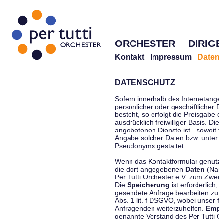
ORCHESTER
DIRIG
Kontakt
Impressum
Daten
DATENSCHUTZ
Sofern innerhalb des Internetang
persönlicher oder geschäftlicher
besteht, so erfolgt die Preisgabe
ausdrücklich freiwilliger Basis. 
angebotenen Dienste ist - soweit
Angabe solcher Daten bzw. unter
Pseudonyms gestattet.
Wenn das Kontaktformular genutzt
die dort angegebenen
Daten
(Nam
Per Tutti Orchester e.V. zum Zwe
Die
Speicherung
ist erforderlich
gesendete Anfrage bearbeiten z
Abs. 1 lit. f DSGVO, wobei unser 
Anfragenden weiterzuhelfen.
Emp
genannte Vorstand des Per Tutti O