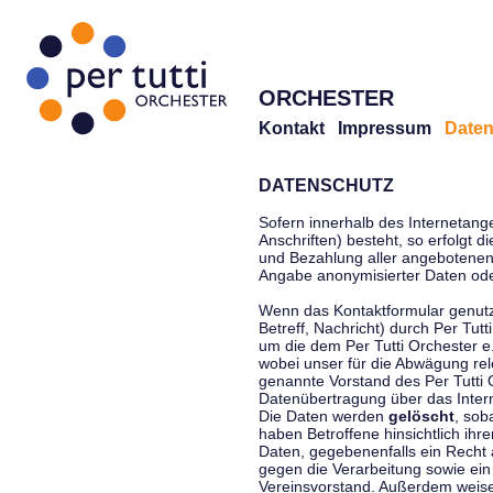
ORCHESTER
Kontakt
Impressum
Daten
DATENSCHUTZ
Sofern innerhalb des Internetang
Anschriften) besteht, so erfolgt 
und Bezahlung aller angebotenen 
Angabe anonymisierter Daten ode
Wenn das Kontaktformular genutz
Betreff, Nachricht) durch Per Tu
um die dem Per Tutti Orchester 
wobei unser für die Abwägung rel
genannte Vorstand des Per Tutti O
Datenübertragung über das Interne
Die Daten werden
gelöscht
, sob
haben Betroffene hinsichtlich ihr
Daten, gegebenenfalls ein Recht 
gegen die Verarbeitung sowie ein
Vereinsvorstand. Außerdem weisen