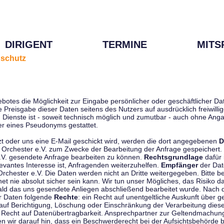
DIRIGENT
TERMINE
MITS
schutz
ebotes die Möglichkeit zur Eingabe persönlicher oder geschäftlicher 
die Preisgabe dieser Daten seitens des Nutzers auf ausdrücklich freiwil
Dienste ist - soweit technisch möglich und zumutbar - auch ohne Anga
r eines Pseudonyms gestattet.
t oder uns eine E-Mail geschickt wird, werden die dort angegebenen
D
tti Orchester e.V. zum Zwecke der Bearbeitung der Anfrage gespeichert.
e.V. gesendete Anfrage bearbeiten zu können.
Rechtsgrundlage
dafür i
evantes Interesse ist, Anfragenden weiterzuhelfen.
Empfänger
der Dat
rchester e.V. Die Daten werden nicht an Dritte weitergegeben. Bitte b
t nie absolut sicher sein kann. Wir tun unser Mögliches, das Risiko da
ald das uns gesendete Anliegen abschließend bearbeitet wurde. Nach
er Daten folgende
Rechte
: ein Recht auf unentgeltliche Auskunft über
auf Berichtigung, Löschung oder Einschränkung der Verarbeitung dies
 Recht auf Datenübertragbarkeit. Ansprechpartner zur Geltendmachung
 wir darauf hin, dass ein Beschwerderecht bei der Aufsichtsbehörde b