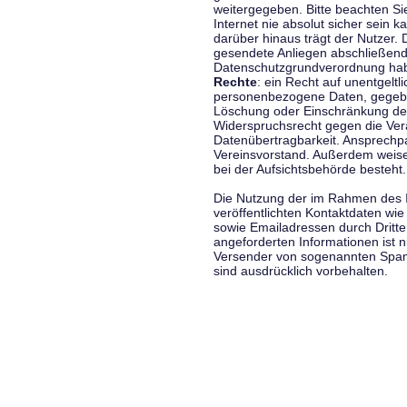
weitergegeben. Bitte beachten S
Internet nie absolut sicher sein k
darüber hinaus trägt der Nutzer.
gesendete Anliegen abschließend
Datenschutzgrundverordnung haben
Rechte
: ein Recht auf unentgeltl
personenbezogene Daten, gegeben
Löschung oder Einschränkung der
Widerspruchsrecht gegen die Vera
Datenübertragbarkeit. Ansprechp
Vereinsvorstand. Außerdem weise
bei der Aufsichtsbehörde besteht.
Die Nutzung der im Rahmen des 
veröffentlichten Kontaktdaten wi
sowie Emailadressen durch Dritte
angeforderten Informationen ist ni
Versender von sogenannten Spam
sind ausdrücklich vorbehalten.