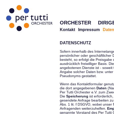
ORCHESTER
DIRIG
Kontakt
Impressum
Daten
DATENSCHUTZ
Sofern innerhalb des Internetang
persönlicher oder geschäftlicher
besteht, so erfolgt die Preisgabe
ausdrücklich freiwilliger Basis. 
angebotenen Dienste ist - soweit
Angabe solcher Daten bzw. unter
Pseudonyms gestattet.
Wenn das Kontaktformular genutzt
die dort angegebenen
Daten
(Nam
Per Tutti Orchester e.V. zum Zwe
Die
Speicherung
ist erforderlich
gesendete Anfrage bearbeiten z
Abs. 1 lit. f DSGVO, wobei unser 
Anfragenden weiterzuhelfen.
Emp
genannte Vorstand des Per Tutti O