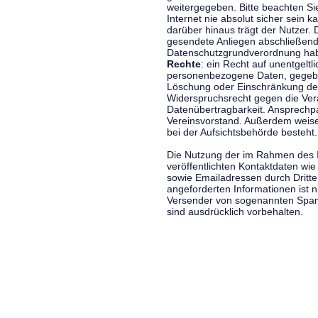
weitergegeben. Bitte beachten S
Internet nie absolut sicher sein k
darüber hinaus trägt der Nutzer.
gesendete Anliegen abschließend
Datenschutzgrundverordnung haben
Rechte
: ein Recht auf unentgeltl
personenbezogene Daten, gegeben
Löschung oder Einschränkung der
Widerspruchsrecht gegen die Vera
Datenübertragbarkeit. Ansprechp
Vereinsvorstand. Außerdem weise
bei der Aufsichtsbehörde besteht.
Die Nutzung der im Rahmen des 
veröffentlichten Kontaktdaten wi
sowie Emailadressen durch Dritte
angeforderten Informationen ist ni
Versender von sogenannten Spam
sind ausdrücklich vorbehalten.