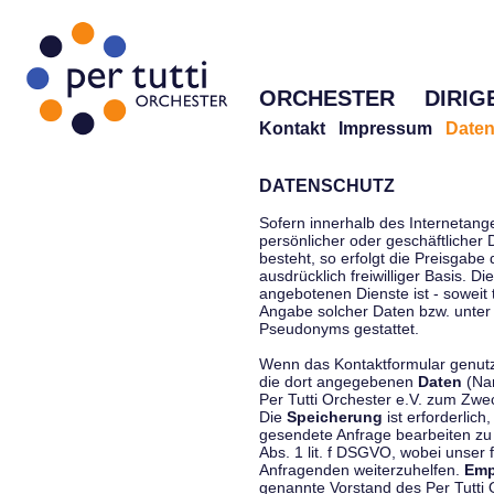
ORCHESTER
DIRIG
Kontakt
Impressum
Daten
DATENSCHUTZ
Sofern innerhalb des Internetang
persönlicher oder geschäftlicher
besteht, so erfolgt die Preisgabe
ausdrücklich freiwilliger Basis. 
angebotenen Dienste ist - soweit
Angabe solcher Daten bzw. unter
Pseudonyms gestattet.
Wenn das Kontaktformular genutzt
die dort angegebenen
Daten
(Nam
Per Tutti Orchester e.V. zum Zwe
Die
Speicherung
ist erforderlich
gesendete Anfrage bearbeiten z
Abs. 1 lit. f DSGVO, wobei unser 
Anfragenden weiterzuhelfen.
Emp
genannte Vorstand des Per Tutti O