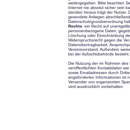
weitergegeben. Bitte beachten S
Internet nie absolut sicher sein k
darüber hinaus trägt der Nutzer.
gesendete Anliegen abschließend
Datenschutzgrundverordnung haben
Rechte
: ein Recht auf unentgeltl
personenbezogene Daten, gegeben
Löschung oder Einschränkung der
Widerspruchsrecht gegen die Vera
Datenübertragbarkeit. Ansprechp
Vereinsvorstand. Außerdem weise
bei der Aufsichtsbehörde besteht.
Die Nutzung der im Rahmen des 
veröffentlichten Kontaktdaten wi
sowie Emailadressen durch Dritte
angeforderten Informationen ist ni
Versender von sogenannten Spam
sind ausdrücklich vorbehalten.