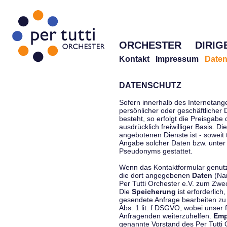
ORCHESTER
DIRIG
Kontakt
Impressum
Daten
DATENSCHUTZ
Sofern innerhalb des Internetang
persönlicher oder geschäftlicher
besteht, so erfolgt die Preisgabe
ausdrücklich freiwilliger Basis. 
angebotenen Dienste ist - soweit
Angabe solcher Daten bzw. unter
Pseudonyms gestattet.
Wenn das Kontaktformular genutzt
die dort angegebenen
Daten
(Nam
Per Tutti Orchester e.V. zum Zwe
Die
Speicherung
ist erforderlich
gesendete Anfrage bearbeiten z
Abs. 1 lit. f DSGVO, wobei unser 
Anfragenden weiterzuhelfen.
Emp
genannte Vorstand des Per Tutti O