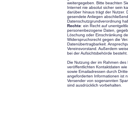
weitergegeben. Bitte beachten S
Internet nie absolut sicher sein k
darüber hinaus trägt der Nutzer.
gesendete Anliegen abschließend
Datenschutzgrundverordnung haben
Rechte
: ein Recht auf unentgeltl
personenbezogene Daten, gegeben
Löschung oder Einschränkung der
Widerspruchsrecht gegen die Vera
Datenübertragbarkeit. Ansprechp
Vereinsvorstand. Außerdem weise
bei der Aufsichtsbehörde besteht.
Die Nutzung der im Rahmen des 
veröffentlichten Kontaktdaten wi
sowie Emailadressen durch Dritte
angeforderten Informationen ist ni
Versender von sogenannten Spam
sind ausdrücklich vorbehalten.