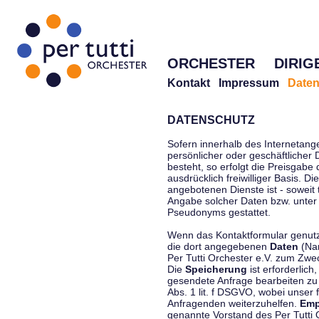
ORCHESTER
DIRIG
Kontakt
Impressum
Daten
DATENSCHUTZ
Sofern innerhalb des Internetang
persönlicher oder geschäftlicher
besteht, so erfolgt die Preisgabe
ausdrücklich freiwilliger Basis. 
angebotenen Dienste ist - soweit
Angabe solcher Daten bzw. unter
Pseudonyms gestattet.
Wenn das Kontaktformular genutzt
die dort angegebenen
Daten
(Nam
Per Tutti Orchester e.V. zum Zwe
Die
Speicherung
ist erforderlich
gesendete Anfrage bearbeiten z
Abs. 1 lit. f DSGVO, wobei unser 
Anfragenden weiterzuhelfen.
Emp
genannte Vorstand des Per Tutti O