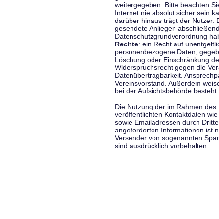
weitergegeben. Bitte beachten S
Internet nie absolut sicher sein k
darüber hinaus trägt der Nutzer.
gesendete Anliegen abschließend
Datenschutzgrundverordnung haben
Rechte
: ein Recht auf unentgeltl
personenbezogene Daten, gegeben
Löschung oder Einschränkung der
Widerspruchsrecht gegen die Vera
Datenübertragbarkeit. Ansprechp
Vereinsvorstand. Außerdem weise
bei der Aufsichtsbehörde besteht.
Die Nutzung der im Rahmen des 
veröffentlichten Kontaktdaten wi
sowie Emailadressen durch Dritte
angeforderten Informationen ist ni
Versender von sogenannten Spam
sind ausdrücklich vorbehalten.