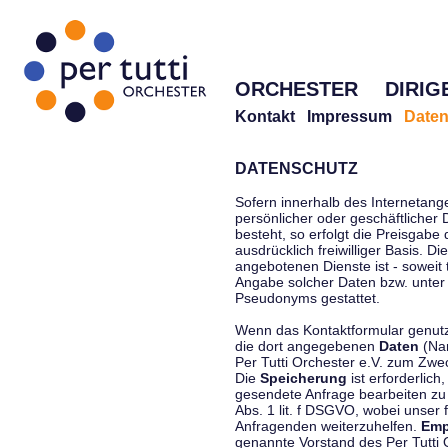
ORCHESTER
DIRIG
Kontakt
Impressum
Daten
DATENSCHUTZ
Sofern innerhalb des Internetang
persönlicher oder geschäftlicher
besteht, so erfolgt die Preisgabe
ausdrücklich freiwilliger Basis. 
angebotenen Dienste ist - soweit
Angabe solcher Daten bzw. unter
Pseudonyms gestattet.
Wenn das Kontaktformular genutzt
die dort angegebenen
Daten
(Nam
Per Tutti Orchester e.V. zum Zwe
Die
Speicherung
ist erforderlich
gesendete Anfrage bearbeiten z
Abs. 1 lit. f DSGVO, wobei unser 
Anfragenden weiterzuhelfen.
Emp
genannte Vorstand des Per Tutti O