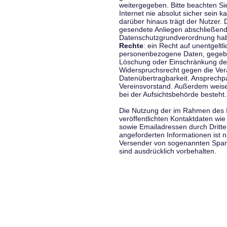
weitergegeben. Bitte beachten S
Internet nie absolut sicher sein k
darüber hinaus trägt der Nutzer.
gesendete Anliegen abschließend
Datenschutzgrundverordnung haben
Rechte
: ein Recht auf unentgeltl
personenbezogene Daten, gegeben
Löschung oder Einschränkung der
Widerspruchsrecht gegen die Vera
Datenübertragbarkeit. Ansprechp
Vereinsvorstand. Außerdem weise
bei der Aufsichtsbehörde besteht.
Die Nutzung der im Rahmen des 
veröffentlichten Kontaktdaten wi
sowie Emailadressen durch Dritte
angeforderten Informationen ist ni
Versender von sogenannten Spam
sind ausdrücklich vorbehalten.