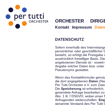
ORCHESTER
DIRIG
Kontakt
Impressum
Daten
DATENSCHUTZ
Sofern innerhalb des Internetang
persönlicher oder geschäftlicher
besteht, so erfolgt die Preisgabe
ausdrücklich freiwilliger Basis. 
angebotenen Dienste ist - soweit
Angabe solcher Daten bzw. unter
Pseudonyms gestattet.
Wenn das Kontaktformular genutzt
die dort angegebenen
Daten
(Nam
Per Tutti Orchester e.V. zum Zwe
Die
Speicherung
ist erforderlich
gesendete Anfrage bearbeiten z
Abs. 1 lit. f DSGVO, wobei unser 
Anfragenden weiterzuhelfen.
Emp
genannte Vorstand des Per Tutti O