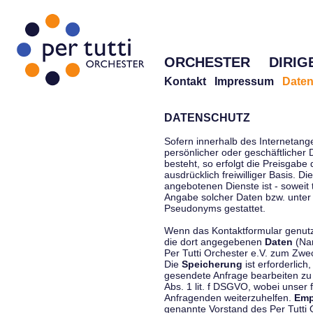
ORCHESTER
DIRIG
Kontakt
Impressum
Daten
DATENSCHUTZ
Sofern innerhalb des Internetang
persönlicher oder geschäftlicher
besteht, so erfolgt die Preisgabe
ausdrücklich freiwilliger Basis. 
angebotenen Dienste ist - soweit
Angabe solcher Daten bzw. unter
Pseudonyms gestattet.
Wenn das Kontaktformular genutzt
die dort angegebenen
Daten
(Nam
Per Tutti Orchester e.V. zum Zwe
Die
Speicherung
ist erforderlich
gesendete Anfrage bearbeiten z
Abs. 1 lit. f DSGVO, wobei unser 
Anfragenden weiterzuhelfen.
Emp
genannte Vorstand des Per Tutti O