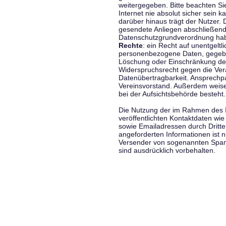
weitergegeben. Bitte beachten S
Internet nie absolut sicher sein k
darüber hinaus trägt der Nutzer.
gesendete Anliegen abschließend
Datenschutzgrundverordnung haben
Rechte
: ein Recht auf unentgeltl
personenbezogene Daten, gegeben
Löschung oder Einschränkung der
Widerspruchsrecht gegen die Vera
Datenübertragbarkeit. Ansprechp
Vereinsvorstand. Außerdem weise
bei der Aufsichtsbehörde besteht.
Die Nutzung der im Rahmen des 
veröffentlichten Kontaktdaten wi
sowie Emailadressen durch Dritte
angeforderten Informationen ist ni
Versender von sogenannten Spam
sind ausdrücklich vorbehalten.