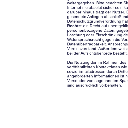
weitergegeben. Bitte beachten S
Internet nie absolut sicher sein k
darüber hinaus trägt der Nutzer.
gesendete Anliegen abschließend
Datenschutzgrundverordnung haben
Rechte
: ein Recht auf unentgeltl
personenbezogene Daten, gegeben
Löschung oder Einschränkung der
Widerspruchsrecht gegen die Vera
Datenübertragbarkeit. Ansprechp
Vereinsvorstand. Außerdem weise
bei der Aufsichtsbehörde besteht.
Die Nutzung der im Rahmen des 
veröffentlichten Kontaktdaten wi
sowie Emailadressen durch Dritte
angeforderten Informationen ist ni
Versender von sogenannten Spam
sind ausdrücklich vorbehalten.