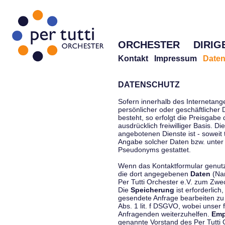
ORCHESTER
DIRIG
Kontakt
Impressum
Daten
DATENSCHUTZ
Sofern innerhalb des Internetang
persönlicher oder geschäftlicher
besteht, so erfolgt die Preisgabe
ausdrücklich freiwilliger Basis. 
angebotenen Dienste ist - soweit
Angabe solcher Daten bzw. unter
Pseudonyms gestattet.
Wenn das Kontaktformular genutzt
die dort angegebenen
Daten
(Nam
Per Tutti Orchester e.V. zum Zwe
Die
Speicherung
ist erforderlich
gesendete Anfrage bearbeiten z
Abs. 1 lit. f DSGVO, wobei unser 
Anfragenden weiterzuhelfen.
Emp
genannte Vorstand des Per Tutti O