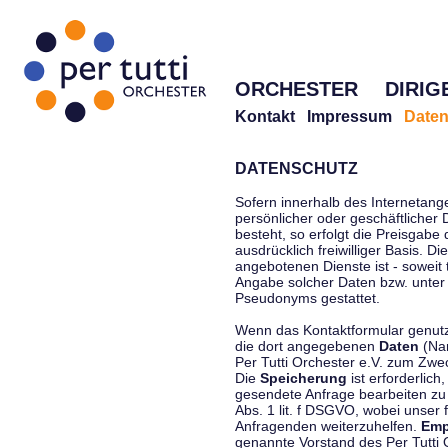
ORCHESTER
DIRIG
Kontakt
Impressum
Daten
DATENSCHUTZ
Sofern innerhalb des Internetang
persönlicher oder geschäftlicher
besteht, so erfolgt die Preisgabe
ausdrücklich freiwilliger Basis. 
angebotenen Dienste ist - soweit
Angabe solcher Daten bzw. unter
Pseudonyms gestattet.
Wenn das Kontaktformular genutzt
die dort angegebenen
Daten
(Nam
Per Tutti Orchester e.V. zum Zwe
Die
Speicherung
ist erforderlich
gesendete Anfrage bearbeiten z
Abs. 1 lit. f DSGVO, wobei unser 
Anfragenden weiterzuhelfen.
Emp
genannte Vorstand des Per Tutti O