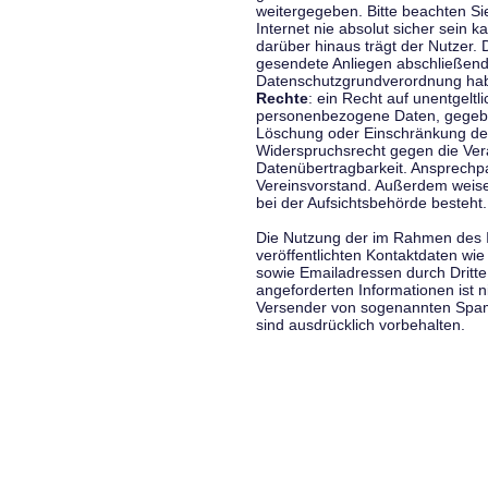
weitergegeben. Bitte beachten S
Internet nie absolut sicher sein k
darüber hinaus trägt der Nutzer.
gesendete Anliegen abschließend
Datenschutzgrundverordnung haben
Rechte
: ein Recht auf unentgeltl
personenbezogene Daten, gegeben
Löschung oder Einschränkung der
Widerspruchsrecht gegen die Vera
Datenübertragbarkeit. Ansprechp
Vereinsvorstand. Außerdem weise
bei der Aufsichtsbehörde besteht.
Die Nutzung der im Rahmen des 
veröffentlichten Kontaktdaten wi
sowie Emailadressen durch Dritte
angeforderten Informationen ist ni
Versender von sogenannten Spam
sind ausdrücklich vorbehalten.