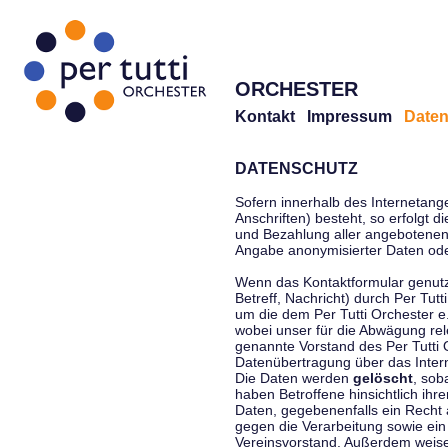
ORCHESTER
Kontakt
Impressum
Daten
DATENSCHUTZ
Sofern innerhalb des Internetang
Anschriften) besteht, so erfolgt 
und Bezahlung aller angebotenen 
Angabe anonymisierter Daten ode
Wenn das Kontaktformular genutz
Betreff, Nachricht) durch Per Tu
um die dem Per Tutti Orchester 
wobei unser für die Abwägung rel
genannte Vorstand des Per Tutti O
Datenübertragung über das Interne
Die Daten werden
gelöscht
, sob
haben Betroffene hinsichtlich ihr
Daten, gegebenenfalls ein Recht 
gegen die Verarbeitung sowie ein
Vereinsvorstand. Außerdem weisen