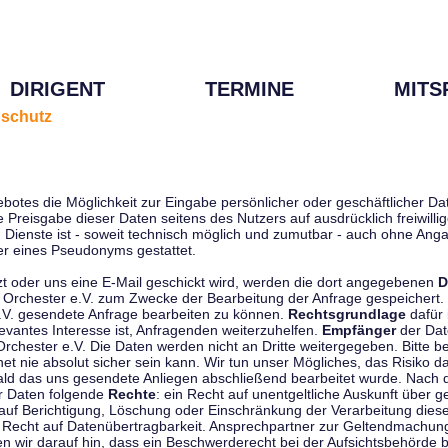
DIRIGENT
TERMINE
MITS
schutz
ebotes die Möglichkeit zur Eingabe persönlicher oder geschäftlicher 
die Preisgabe dieser Daten seitens des Nutzers auf ausdrücklich freiwil
Dienste ist - soweit technisch möglich und zumutbar - auch ohne Anga
r eines Pseudonyms gestattet.
t oder uns eine E-Mail geschickt wird, werden die dort angegebenen
D
tti Orchester e.V. zum Zwecke der Bearbeitung der Anfrage gespeichert.
e.V. gesendete Anfrage bearbeiten zu können.
Rechtsgrundlage
dafür i
evantes Interesse ist, Anfragenden weiterzuhelfen.
Empfänger
der Dat
rchester e.V. Die Daten werden nicht an Dritte weitergegeben. Bitte b
t nie absolut sicher sein kann. Wir tun unser Mögliches, das Risiko da
ald das uns gesendete Anliegen abschließend bearbeitet wurde. Nach
er Daten folgende
Rechte
: ein Recht auf unentgeltliche Auskunft über
auf Berichtigung, Löschung oder Einschränkung der Verarbeitung dies
 Recht auf Datenübertragbarkeit. Ansprechpartner zur Geltendmachung
 wir darauf hin, dass ein Beschwerderecht bei der Aufsichtsbehörde b