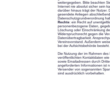
weitergegeben. Bitte beachten S
Internet nie absolut sicher sein k
darüber hinaus trägt der Nutzer.
gesendete Anliegen abschließend
Datenschutzgrundverordnung haben
Rechte
: ein Recht auf unentgeltl
personenbezogene Daten, gegeben
Löschung oder Einschränkung der
Widerspruchsrecht gegen die Vera
Datenübertragbarkeit. Ansprechp
Vereinsvorstand. Außerdem weise
bei der Aufsichtsbehörde besteht.
Die Nutzung der im Rahmen des 
veröffentlichten Kontaktdaten wi
sowie Emailadressen durch Dritte
angeforderten Informationen ist ni
Versender von sogenannten Spam
sind ausdrücklich vorbehalten.