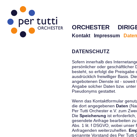
ORCHESTER
DIRIG
Kontakt
Impressum
Daten
DATENSCHUTZ
Sofern innerhalb des Internetang
persönlicher oder geschäftlicher
besteht, so erfolgt die Preisgabe
ausdrücklich freiwilliger Basis. 
angebotenen Dienste ist - soweit
Angabe solcher Daten bzw. unter
Pseudonyms gestattet.
Wenn das Kontaktformular genutzt
die dort angegebenen
Daten
(Nam
Per Tutti Orchester e.V. zum Zwe
Die
Speicherung
ist erforderlich
gesendete Anfrage bearbeiten z
Abs. 1 lit. f DSGVO, wobei unser 
Anfragenden weiterzuhelfen.
Emp
genannte Vorstand des Per Tutti O