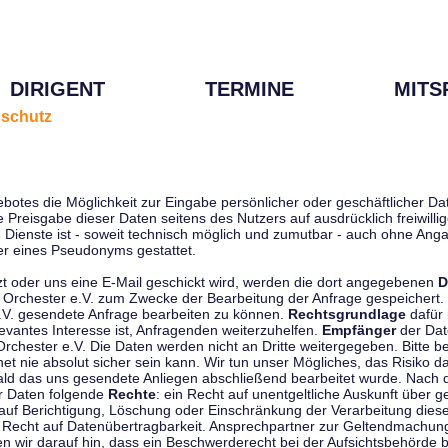
DIRIGENT
TERMINE
MITS
schutz
ebotes die Möglichkeit zur Eingabe persönlicher oder geschäftlicher 
die Preisgabe dieser Daten seitens des Nutzers auf ausdrücklich freiwil
Dienste ist - soweit technisch möglich und zumutbar - auch ohne Anga
r eines Pseudonyms gestattet.
t oder uns eine E-Mail geschickt wird, werden die dort angegebenen
D
tti Orchester e.V. zum Zwecke der Bearbeitung der Anfrage gespeichert.
e.V. gesendete Anfrage bearbeiten zu können.
Rechtsgrundlage
dafür i
evantes Interesse ist, Anfragenden weiterzuhelfen.
Empfänger
der Dat
rchester e.V. Die Daten werden nicht an Dritte weitergegeben. Bitte b
t nie absolut sicher sein kann. Wir tun unser Mögliches, das Risiko da
ald das uns gesendete Anliegen abschließend bearbeitet wurde. Nach
er Daten folgende
Rechte
: ein Recht auf unentgeltliche Auskunft über
auf Berichtigung, Löschung oder Einschränkung der Verarbeitung dies
 Recht auf Datenübertragbarkeit. Ansprechpartner zur Geltendmachung
 wir darauf hin, dass ein Beschwerderecht bei der Aufsichtsbehörde b