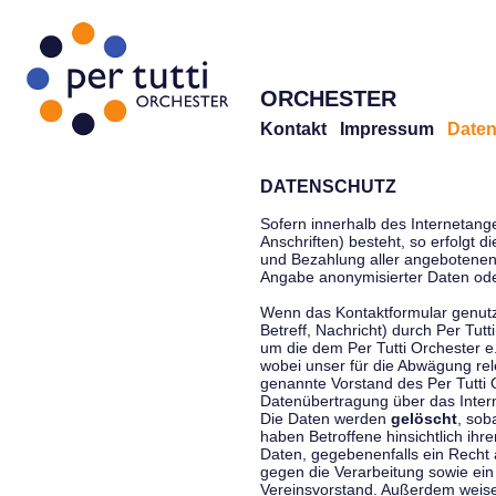
ORCHESTER
Kontakt
Impressum
Daten
DATENSCHUTZ
Sofern innerhalb des Internetang
Anschriften) besteht, so erfolgt 
und Bezahlung aller angebotenen 
Angabe anonymisierter Daten ode
Wenn das Kontaktformular genutz
Betreff, Nachricht) durch Per Tu
um die dem Per Tutti Orchester 
wobei unser für die Abwägung rel
genannte Vorstand des Per Tutti O
Datenübertragung über das Interne
Die Daten werden
gelöscht
, sob
haben Betroffene hinsichtlich ihr
Daten, gegebenenfalls ein Recht 
gegen die Verarbeitung sowie ein
Vereinsvorstand. Außerdem weisen