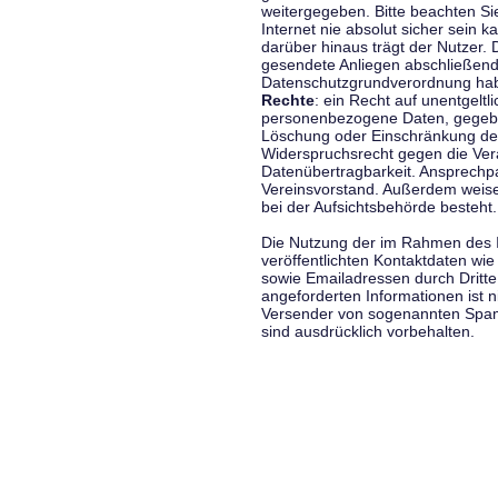
weitergegeben. Bitte beachten S
Internet nie absolut sicher sein k
darüber hinaus trägt der Nutzer.
gesendete Anliegen abschließend
Datenschutzgrundverordnung haben
Rechte
: ein Recht auf unentgeltl
personenbezogene Daten, gegeben
Löschung oder Einschränkung der
Widerspruchsrecht gegen die Vera
Datenübertragbarkeit. Ansprechp
Vereinsvorstand. Außerdem weise
bei der Aufsichtsbehörde besteht.
Die Nutzung der im Rahmen des 
veröffentlichten Kontaktdaten wi
sowie Emailadressen durch Dritte
angeforderten Informationen ist ni
Versender von sogenannten Spam
sind ausdrücklich vorbehalten.