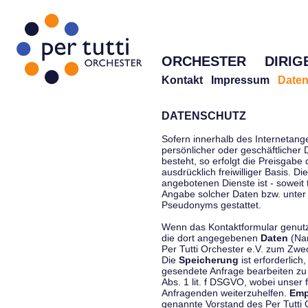
ORCHESTER
DIRIG
Kontakt
Impressum
Daten
DATENSCHUTZ
Sofern innerhalb des Internetang
persönlicher oder geschäftlicher
besteht, so erfolgt die Preisgabe
ausdrücklich freiwilliger Basis. 
angebotenen Dienste ist - soweit
Angabe solcher Daten bzw. unter
Pseudonyms gestattet.
Wenn das Kontaktformular genutzt
die dort angegebenen
Daten
(Nam
Per Tutti Orchester e.V. zum Zwe
Die
Speicherung
ist erforderlich
gesendete Anfrage bearbeiten z
Abs. 1 lit. f DSGVO, wobei unser 
Anfragenden weiterzuhelfen.
Emp
genannte Vorstand des Per Tutti O