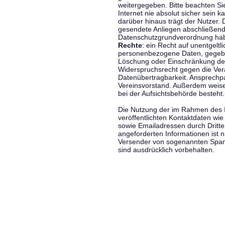
weitergegeben. Bitte beachten S
Internet nie absolut sicher sein k
darüber hinaus trägt der Nutzer.
gesendete Anliegen abschließend
Datenschutzgrundverordnung haben
Rechte
: ein Recht auf unentgeltl
personenbezogene Daten, gegeben
Löschung oder Einschränkung der
Widerspruchsrecht gegen die Vera
Datenübertragbarkeit. Ansprechp
Vereinsvorstand. Außerdem weise
bei der Aufsichtsbehörde besteht.
Die Nutzung der im Rahmen des 
veröffentlichten Kontaktdaten wi
sowie Emailadressen durch Dritte
angeforderten Informationen ist ni
Versender von sogenannten Spam
sind ausdrücklich vorbehalten.