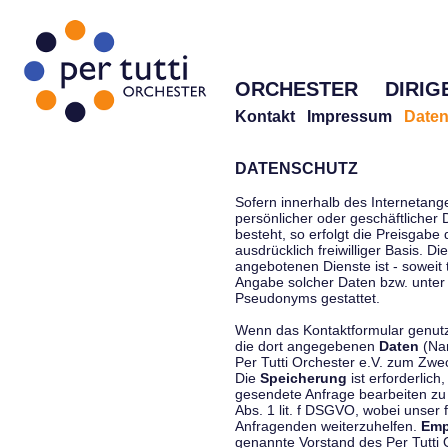
ORCHESTER
DIRIG
Kontakt
Impressum
Daten
DATENSCHUTZ
Sofern innerhalb des Internetang
persönlicher oder geschäftlicher
besteht, so erfolgt die Preisgabe
ausdrücklich freiwilliger Basis. 
angebotenen Dienste ist - soweit
Angabe solcher Daten bzw. unter
Pseudonyms gestattet.
Wenn das Kontaktformular genutzt
die dort angegebenen
Daten
(Nam
Per Tutti Orchester e.V. zum Zwe
Die
Speicherung
ist erforderlich
gesendete Anfrage bearbeiten z
Abs. 1 lit. f DSGVO, wobei unser 
Anfragenden weiterzuhelfen.
Emp
genannte Vorstand des Per Tutti O