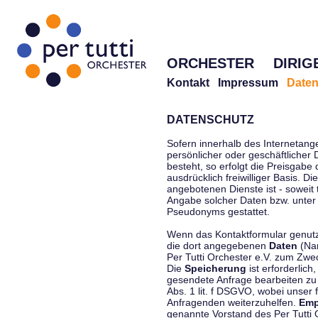
ORCHESTER
DIRIG
Kontakt
Impressum
Daten
DATENSCHUTZ
Sofern innerhalb des Internetang
persönlicher oder geschäftlicher
besteht, so erfolgt die Preisgabe
ausdrücklich freiwilliger Basis. 
angebotenen Dienste ist - soweit
Angabe solcher Daten bzw. unter
Pseudonyms gestattet.
Wenn das Kontaktformular genutzt
die dort angegebenen
Daten
(Nam
Per Tutti Orchester e.V. zum Zwe
Die
Speicherung
ist erforderlich
gesendete Anfrage bearbeiten z
Abs. 1 lit. f DSGVO, wobei unser 
Anfragenden weiterzuhelfen.
Emp
genannte Vorstand des Per Tutti O