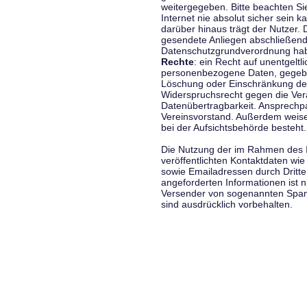
weitergegeben. Bitte beachten S
Internet nie absolut sicher sein k
darüber hinaus trägt der Nutzer.
gesendete Anliegen abschließend
Datenschutzgrundverordnung haben
Rechte
: ein Recht auf unentgeltl
personenbezogene Daten, gegeben
Löschung oder Einschränkung der
Widerspruchsrecht gegen die Vera
Datenübertragbarkeit. Ansprechp
Vereinsvorstand. Außerdem weise
bei der Aufsichtsbehörde besteht.
Die Nutzung der im Rahmen des 
veröffentlichten Kontaktdaten wi
sowie Emailadressen durch Dritte
angeforderten Informationen ist ni
Versender von sogenannten Spam
sind ausdrücklich vorbehalten.