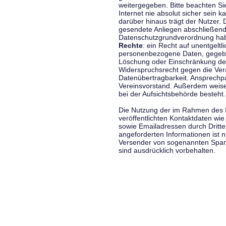
weitergegeben. Bitte beachten S
Internet nie absolut sicher sein k
darüber hinaus trägt der Nutzer.
gesendete Anliegen abschließend
Datenschutzgrundverordnung haben
Rechte
: ein Recht auf unentgeltl
personenbezogene Daten, gegeben
Löschung oder Einschränkung der
Widerspruchsrecht gegen die Vera
Datenübertragbarkeit. Ansprechp
Vereinsvorstand. Außerdem weise
bei der Aufsichtsbehörde besteht.
Die Nutzung der im Rahmen des 
veröffentlichten Kontaktdaten wi
sowie Emailadressen durch Dritte
angeforderten Informationen ist ni
Versender von sogenannten Spam
sind ausdrücklich vorbehalten.