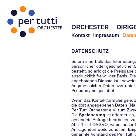
ORCHESTER
DIRIG
Kontakt
Impressum
Daten
DATENSCHUTZ
Sofern innerhalb des Internetang
persönlicher oder geschäftlicher
besteht, so erfolgt die Preisgabe
ausdrücklich freiwilliger Basis. 
angebotenen Dienste ist - soweit
Angabe solcher Daten bzw. unter
Pseudonyms gestattet.
Wenn das Kontaktformular genutzt
die dort angegebenen
Daten
(Nam
Per Tutti Orchester e.V. zum Zwe
Die
Speicherung
ist erforderlich
gesendete Anfrage bearbeiten z
Abs. 1 lit. f DSGVO, wobei unser 
Anfragenden weiterzuhelfen.
Emp
genannte Vorstand des Per Tutti O