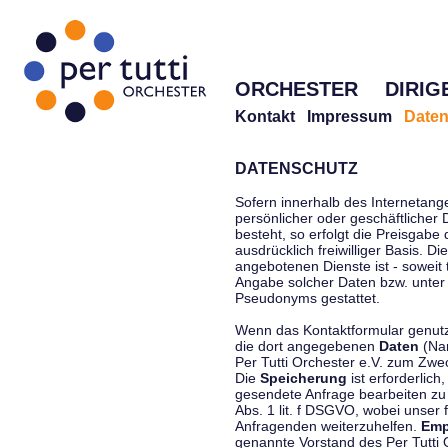
ORCHESTER
DIRIG
Kontakt
Impressum
Daten
DATENSCHUTZ
Sofern innerhalb des Internetang
persönlicher oder geschäftlicher
besteht, so erfolgt die Preisgabe
ausdrücklich freiwilliger Basis. 
angebotenen Dienste ist - soweit
Angabe solcher Daten bzw. unter
Pseudonyms gestattet.
Wenn das Kontaktformular genutzt
die dort angegebenen
Daten
(Nam
Per Tutti Orchester e.V. zum Zwe
Die
Speicherung
ist erforderlich
gesendete Anfrage bearbeiten z
Abs. 1 lit. f DSGVO, wobei unser 
Anfragenden weiterzuhelfen.
Emp
genannte Vorstand des Per Tutti O