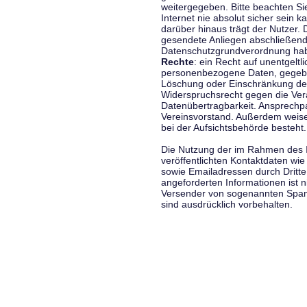
weitergegeben. Bitte beachten S
Internet nie absolut sicher sein k
darüber hinaus trägt der Nutzer.
gesendete Anliegen abschließend
Datenschutzgrundverordnung haben
Rechte
: ein Recht auf unentgeltl
personenbezogene Daten, gegeben
Löschung oder Einschränkung der
Widerspruchsrecht gegen die Vera
Datenübertragbarkeit. Ansprechp
Vereinsvorstand. Außerdem weise
bei der Aufsichtsbehörde besteht.
Die Nutzung der im Rahmen des 
veröffentlichten Kontaktdaten wi
sowie Emailadressen durch Dritte
angeforderten Informationen ist ni
Versender von sogenannten Spam
sind ausdrücklich vorbehalten.