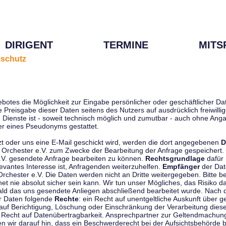
DIRIGENT
TERMINE
MITS
schutz
ebotes die Möglichkeit zur Eingabe persönlicher oder geschäftlicher 
die Preisgabe dieser Daten seitens des Nutzers auf ausdrücklich freiwil
Dienste ist - soweit technisch möglich und zumutbar - auch ohne Anga
r eines Pseudonyms gestattet.
t oder uns eine E-Mail geschickt wird, werden die dort angegebenen
D
tti Orchester e.V. zum Zwecke der Bearbeitung der Anfrage gespeichert.
e.V. gesendete Anfrage bearbeiten zu können.
Rechtsgrundlage
dafür i
evantes Interesse ist, Anfragenden weiterzuhelfen.
Empfänger
der Dat
rchester e.V. Die Daten werden nicht an Dritte weitergegeben. Bitte b
t nie absolut sicher sein kann. Wir tun unser Mögliches, das Risiko da
ald das uns gesendete Anliegen abschließend bearbeitet wurde. Nach
er Daten folgende
Rechte
: ein Recht auf unentgeltliche Auskunft über
auf Berichtigung, Löschung oder Einschränkung der Verarbeitung dies
 Recht auf Datenübertragbarkeit. Ansprechpartner zur Geltendmachung
 wir darauf hin, dass ein Beschwerderecht bei der Aufsichtsbehörde b