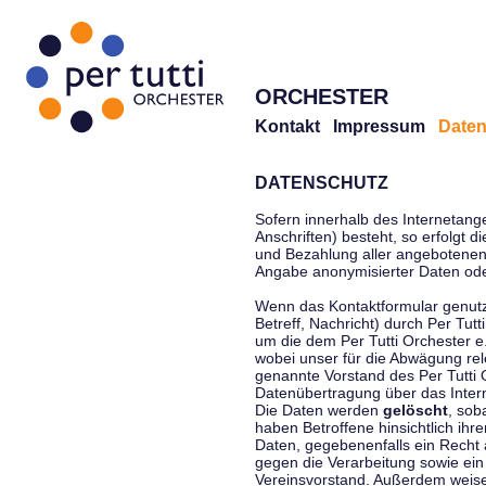
ORCHESTER
Kontakt
Impressum
Daten
DATENSCHUTZ
Sofern innerhalb des Internetang
Anschriften) besteht, so erfolgt 
und Bezahlung aller angebotenen 
Angabe anonymisierter Daten ode
Wenn das Kontaktformular genutz
Betreff, Nachricht) durch Per Tu
um die dem Per Tutti Orchester 
wobei unser für die Abwägung rel
genannte Vorstand des Per Tutti O
Datenübertragung über das Interne
Die Daten werden
gelöscht
, sob
haben Betroffene hinsichtlich ihr
Daten, gegebenenfalls ein Recht 
gegen die Verarbeitung sowie ein
Vereinsvorstand. Außerdem weisen