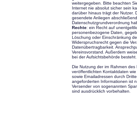
weitergegeben. Bitte beachten S
Internet nie absolut sicher sein k
darüber hinaus trägt der Nutzer.
gesendete Anliegen abschließend
Datenschutzgrundverordnung haben
Rechte
: ein Recht auf unentgeltl
personenbezogene Daten, gegeben
Löschung oder Einschränkung der
Widerspruchsrecht gegen die Vera
Datenübertragbarkeit. Ansprechp
Vereinsvorstand. Außerdem weise
bei der Aufsichtsbehörde besteht.
Die Nutzung der im Rahmen des 
veröffentlichten Kontaktdaten wi
sowie Emailadressen durch Dritte
angeforderten Informationen ist ni
Versender von sogenannten Spam
sind ausdrücklich vorbehalten.