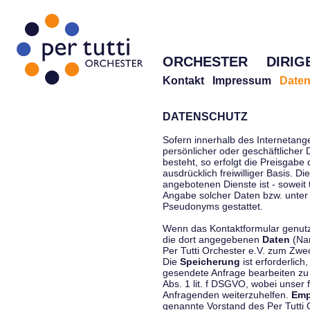
ORCHESTER
DIRIG
Kontakt
Impressum
Daten
DATENSCHUTZ
Sofern innerhalb des Internetang
persönlicher oder geschäftlicher
besteht, so erfolgt die Preisgabe
ausdrücklich freiwilliger Basis. 
angebotenen Dienste ist - soweit
Angabe solcher Daten bzw. unter
Pseudonyms gestattet.
Wenn das Kontaktformular genutzt
die dort angegebenen
Daten
(Nam
Per Tutti Orchester e.V. zum Zwe
Die
Speicherung
ist erforderlich
gesendete Anfrage bearbeiten z
Abs. 1 lit. f DSGVO, wobei unser 
Anfragenden weiterzuhelfen.
Emp
genannte Vorstand des Per Tutti O