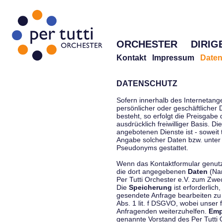
ORCHESTER
DIRIG
Kontakt
Impressum
Daten
DATENSCHUTZ
Sofern innerhalb des Internetang
persönlicher oder geschäftlicher
besteht, so erfolgt die Preisgabe
ausdrücklich freiwilliger Basis. 
angebotenen Dienste ist - soweit
Angabe solcher Daten bzw. unter
Pseudonyms gestattet.
Wenn das Kontaktformular genutzt
die dort angegebenen
Daten
(Nam
Per Tutti Orchester e.V. zum Zwe
Die
Speicherung
ist erforderlich
gesendete Anfrage bearbeiten z
Abs. 1 lit. f DSGVO, wobei unser 
Anfragenden weiterzuhelfen.
Emp
genannte Vorstand des Per Tutti O