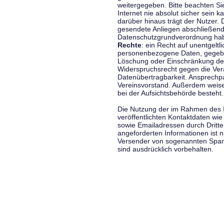
weitergegeben. Bitte beachten S
Internet nie absolut sicher sein k
darüber hinaus trägt der Nutzer.
gesendete Anliegen abschließend
Datenschutzgrundverordnung haben
Rechte
: ein Recht auf unentgeltl
personenbezogene Daten, gegeben
Löschung oder Einschränkung der
Widerspruchsrecht gegen die Vera
Datenübertragbarkeit. Ansprechp
Vereinsvorstand. Außerdem weise
bei der Aufsichtsbehörde besteht.
Die Nutzung der im Rahmen des 
veröffentlichten Kontaktdaten wi
sowie Emailadressen durch Dritte
angeforderten Informationen ist ni
Versender von sogenannten Spam
sind ausdrücklich vorbehalten.