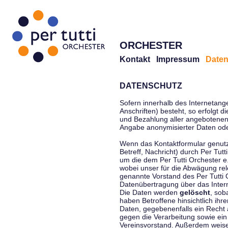
ORCHESTER
Kontakt
Impressum
Daten
DATENSCHUTZ
Sofern innerhalb des Internetang
Anschriften) besteht, so erfolgt 
und Bezahlung aller angebotenen 
Angabe anonymisierter Daten ode
Wenn das Kontaktformular genutz
Betreff, Nachricht) durch Per Tu
um die dem Per Tutti Orchester 
wobei unser für die Abwägung rel
genannte Vorstand des Per Tutti O
Datenübertragung über das Interne
Die Daten werden
gelöscht
, sob
haben Betroffene hinsichtlich ihr
Daten, gegebenenfalls ein Recht 
gegen die Verarbeitung sowie ein
Vereinsvorstand. Außerdem weisen