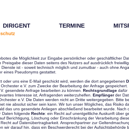
DIRIGENT
TERMINE
MITS
schutz
ebotes die Möglichkeit zur Eingabe persönlicher oder geschäftlicher 
die Preisgabe dieser Daten seitens des Nutzers auf ausdrücklich freiwil
Dienste ist - soweit technisch möglich und zumutbar - auch ohne Anga
r eines Pseudonyms gestattet.
t oder uns eine E-Mail geschickt wird, werden die dort angegebenen
D
tti Orchester e.V. zum Zwecke der Bearbeitung der Anfrage gespeichert.
e.V. gesendete Anfrage bearbeiten zu können.
Rechtsgrundlage
dafür i
evantes Interesse ist, Anfragenden weiterzuhelfen.
Empfänger
der Dat
rchester e.V. Die Daten werden nicht an Dritte weitergegeben. Bitte b
t nie absolut sicher sein kann. Wir tun unser Mögliches, das Risiko da
ald das uns gesendete Anliegen abschließend bearbeitet wurde. Nach
er Daten folgende
Rechte
: ein Recht auf unentgeltliche Auskunft über
auf Berichtigung, Löschung oder Einschränkung der Verarbeitung dies
 Recht auf Datenübertragbarkeit. Ansprechpartner zur Geltendmachung
 wir darauf hin, dass ein Beschwerderecht bei der Aufsichtsbehörde b