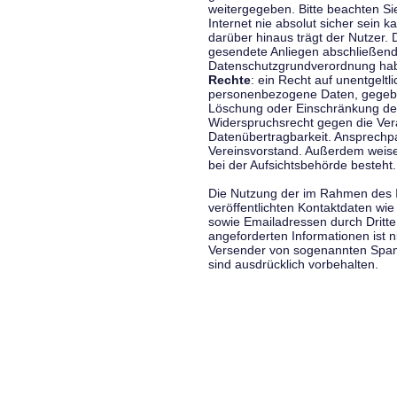
weitergegeben. Bitte beachten S
Internet nie absolut sicher sein k
darüber hinaus trägt der Nutzer.
gesendete Anliegen abschließend
Datenschutzgrundverordnung haben
Rechte
: ein Recht auf unentgeltl
personenbezogene Daten, gegeben
Löschung oder Einschränkung der
Widerspruchsrecht gegen die Vera
Datenübertragbarkeit. Ansprechp
Vereinsvorstand. Außerdem weise
bei der Aufsichtsbehörde besteht.
Die Nutzung der im Rahmen des 
veröffentlichten Kontaktdaten wi
sowie Emailadressen durch Dritte
angeforderten Informationen ist ni
Versender von sogenannten Spam
sind ausdrücklich vorbehalten.