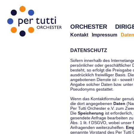
ORCHESTER
DIRIG
Kontakt
Impressum
Daten
DATENSCHUTZ
Sofern innerhalb des Internetang
persönlicher oder geschäftlicher
besteht, so erfolgt die Preisgabe
ausdrücklich freiwilliger Basis. 
angebotenen Dienste ist - soweit
Angabe solcher Daten bzw. unter
Pseudonyms gestattet.
Wenn das Kontaktformular genutzt
die dort angegebenen
Daten
(Nam
Per Tutti Orchester e.V. zum Zwe
Die
Speicherung
ist erforderlich
gesendete Anfrage bearbeiten z
Abs. 1 lit. f DSGVO, wobei unser 
Anfragenden weiterzuhelfen.
Emp
genannte Vorstand des Per Tutti O