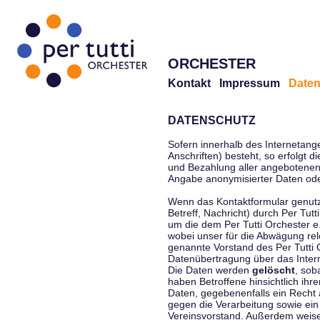
ORCHESTER
Kontakt
Impressum
Daten
DATENSCHUTZ
Sofern innerhalb des Internetang
Anschriften) besteht, so erfolgt 
und Bezahlung aller angebotenen 
Angabe anonymisierter Daten ode
Wenn das Kontaktformular genutz
Betreff, Nachricht) durch Per Tu
um die dem Per Tutti Orchester 
wobei unser für die Abwägung rel
genannte Vorstand des Per Tutti O
Datenübertragung über das Interne
Die Daten werden
gelöscht
, sob
haben Betroffene hinsichtlich ihr
Daten, gegebenenfalls ein Recht 
gegen die Verarbeitung sowie ein
Vereinsvorstand. Außerdem weisen