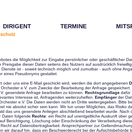
DIRIGENT
TERMINE
MITS
schutz
ebotes die Möglichkeit zur Eingabe persönlicher oder geschäftlicher 
die Preisgabe dieser Daten seitens des Nutzers auf ausdrücklich freiwil
Dienste ist - soweit technisch möglich und zumutbar - auch ohne Anga
r eines Pseudonyms gestattet.
t oder uns eine E-Mail geschickt wird, werden die dort angegebenen
D
tti Orchester e.V. zum Zwecke der Bearbeitung der Anfrage gespeichert.
e.V. gesendete Anfrage bearbeiten zu können.
Rechtsgrundlage
dafür i
evantes Interesse ist, Anfragenden weiterzuhelfen.
Empfänger
der Dat
rchester e.V. Die Daten werden nicht an Dritte weitergegeben. Bitte b
t nie absolut sicher sein kann. Wir tun unser Mögliches, das Risiko da
ald das uns gesendete Anliegen abschließend bearbeitet wurde. Nach
er Daten folgende
Rechte
: ein Recht auf unentgeltliche Auskunft über
auf Berichtigung, Löschung oder Einschränkung der Verarbeitung dies
 Recht auf Datenübertragbarkeit. Ansprechpartner zur Geltendmachung
 wir darauf hin, dass ein Beschwerderecht bei der Aufsichtsbehörde b