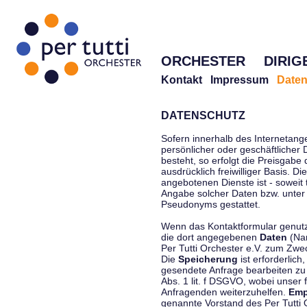
ORCHESTER
DIRIG
Kontakt
Impressum
Daten
DATENSCHUTZ
Sofern innerhalb des Internetang
persönlicher oder geschäftlicher
besteht, so erfolgt die Preisgabe
ausdrücklich freiwilliger Basis. 
angebotenen Dienste ist - soweit
Angabe solcher Daten bzw. unter
Pseudonyms gestattet.
Wenn das Kontaktformular genutzt
die dort angegebenen
Daten
(Nam
Per Tutti Orchester e.V. zum Zwe
Die
Speicherung
ist erforderlich
gesendete Anfrage bearbeiten z
Abs. 1 lit. f DSGVO, wobei unser 
Anfragenden weiterzuhelfen.
Emp
genannte Vorstand des Per Tutti O