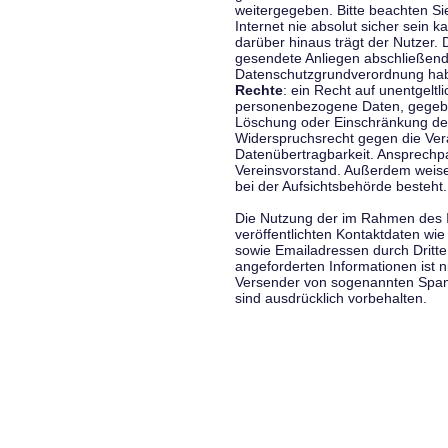
weitergegeben. Bitte beachten S
Internet nie absolut sicher sein k
darüber hinaus trägt der Nutzer.
gesendete Anliegen abschließend
Datenschutzgrundverordnung haben
Rechte
: ein Recht auf unentgeltl
personenbezogene Daten, gegeben
Löschung oder Einschränkung der
Widerspruchsrecht gegen die Vera
Datenübertragbarkeit. Ansprechp
Vereinsvorstand. Außerdem weise
bei der Aufsichtsbehörde besteht.
Die Nutzung der im Rahmen des 
veröffentlichten Kontaktdaten wi
sowie Emailadressen durch Dritte
angeforderten Informationen ist ni
Versender von sogenannten Spam
sind ausdrücklich vorbehalten.