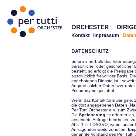
ORCHESTER
DIRIG
Kontakt
Impressum
Daten
DATENSCHUTZ
Sofern innerhalb des Internetang
persönlicher oder geschäftlicher
besteht, so erfolgt die Preisgabe
ausdrücklich freiwilliger Basis. 
angebotenen Dienste ist - soweit
Angabe solcher Daten bzw. unter
Pseudonyms gestattet.
Wenn das Kontaktformular genutzt
die dort angegebenen
Daten
(Nam
Per Tutti Orchester e.V. zum Zwe
Die
Speicherung
ist erforderlich
gesendete Anfrage bearbeiten z
Abs. 1 lit. f DSGVO, wobei unser 
Anfragenden weiterzuhelfen.
Emp
genannte Vorstand des Per Tutti O