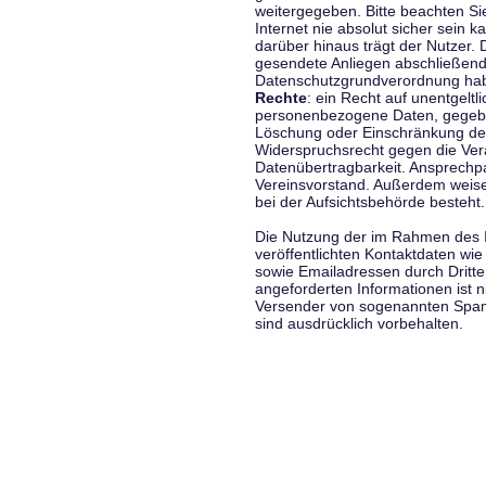
weitergegeben. Bitte beachten S
Internet nie absolut sicher sein k
darüber hinaus trägt der Nutzer.
gesendete Anliegen abschließend
Datenschutzgrundverordnung haben
Rechte
: ein Recht auf unentgeltl
personenbezogene Daten, gegeben
Löschung oder Einschränkung der
Widerspruchsrecht gegen die Vera
Datenübertragbarkeit. Ansprechp
Vereinsvorstand. Außerdem weise
bei der Aufsichtsbehörde besteht.
Die Nutzung der im Rahmen des 
veröffentlichten Kontaktdaten wi
sowie Emailadressen durch Dritte
angeforderten Informationen ist ni
Versender von sogenannten Spam
sind ausdrücklich vorbehalten.