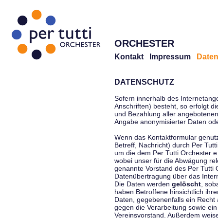
ORCHESTER
Kontakt
Impressum
Daten
DATENSCHUTZ
Sofern innerhalb des Internetang
Anschriften) besteht, so erfolgt 
und Bezahlung aller angebotenen 
Angabe anonymisierter Daten ode
Wenn das Kontaktformular genutz
Betreff, Nachricht) durch Per Tu
um die dem Per Tutti Orchester 
wobei unser für die Abwägung rel
genannte Vorstand des Per Tutti O
Datenübertragung über das Interne
Die Daten werden
gelöscht
, sob
haben Betroffene hinsichtlich ihr
Daten, gegebenenfalls ein Recht 
gegen die Verarbeitung sowie ein
Vereinsvorstand. Außerdem weisen