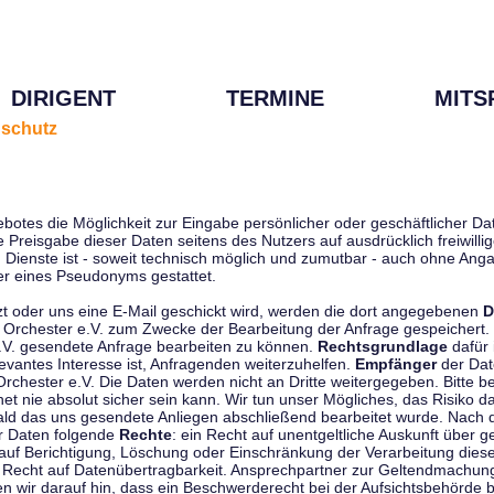
DIRIGENT
TERMINE
MITS
schutz
ebotes die Möglichkeit zur Eingabe persönlicher oder geschäftlicher 
die Preisgabe dieser Daten seitens des Nutzers auf ausdrücklich freiwil
Dienste ist - soweit technisch möglich und zumutbar - auch ohne Anga
r eines Pseudonyms gestattet.
t oder uns eine E-Mail geschickt wird, werden die dort angegebenen
D
tti Orchester e.V. zum Zwecke der Bearbeitung der Anfrage gespeichert.
e.V. gesendete Anfrage bearbeiten zu können.
Rechtsgrundlage
dafür i
evantes Interesse ist, Anfragenden weiterzuhelfen.
Empfänger
der Dat
rchester e.V. Die Daten werden nicht an Dritte weitergegeben. Bitte b
t nie absolut sicher sein kann. Wir tun unser Mögliches, das Risiko da
ald das uns gesendete Anliegen abschließend bearbeitet wurde. Nach
er Daten folgende
Rechte
: ein Recht auf unentgeltliche Auskunft über
auf Berichtigung, Löschung oder Einschränkung der Verarbeitung dies
 Recht auf Datenübertragbarkeit. Ansprechpartner zur Geltendmachung
 wir darauf hin, dass ein Beschwerderecht bei der Aufsichtsbehörde b