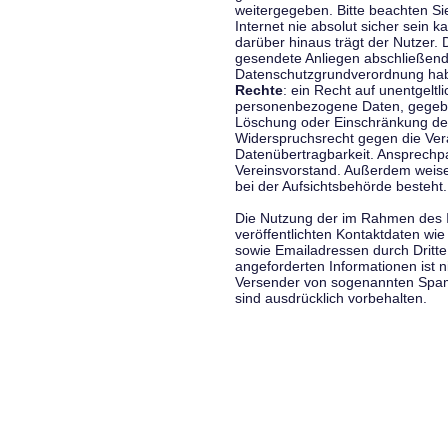
weitergegeben. Bitte beachten S
Internet nie absolut sicher sein k
darüber hinaus trägt der Nutzer.
gesendete Anliegen abschließend
Datenschutzgrundverordnung haben
Rechte
: ein Recht auf unentgeltl
personenbezogene Daten, gegeben
Löschung oder Einschränkung der
Widerspruchsrecht gegen die Vera
Datenübertragbarkeit. Ansprechp
Vereinsvorstand. Außerdem weise
bei der Aufsichtsbehörde besteht.
Die Nutzung der im Rahmen des 
veröffentlichten Kontaktdaten wi
sowie Emailadressen durch Dritte
angeforderten Informationen ist ni
Versender von sogenannten Spam
sind ausdrücklich vorbehalten.