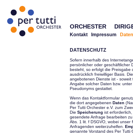
ORCHESTER
DIRIG
Kontakt
Impressum
Daten
DATENSCHUTZ
Sofern innerhalb des Internetang
persönlicher oder geschäftlicher
besteht, so erfolgt die Preisgabe
ausdrücklich freiwilliger Basis. 
angebotenen Dienste ist - soweit
Angabe solcher Daten bzw. unter
Pseudonyms gestattet.
Wenn das Kontaktformular genutzt
die dort angegebenen
Daten
(Nam
Per Tutti Orchester e.V. zum Zwe
Die
Speicherung
ist erforderlich
gesendete Anfrage bearbeiten z
Abs. 1 lit. f DSGVO, wobei unser 
Anfragenden weiterzuhelfen.
Emp
genannte Vorstand des Per Tutti O