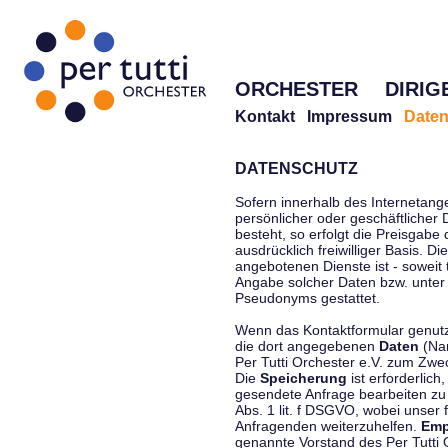
ORCHESTER
DIRIG
Kontakt
Impressum
Daten
DATENSCHUTZ
Sofern innerhalb des Internetang
persönlicher oder geschäftlicher
besteht, so erfolgt die Preisgabe
ausdrücklich freiwilliger Basis. 
angebotenen Dienste ist - soweit
Angabe solcher Daten bzw. unter
Pseudonyms gestattet.
Wenn das Kontaktformular genutzt
die dort angegebenen
Daten
(Nam
Per Tutti Orchester e.V. zum Zwe
Die
Speicherung
ist erforderlich
gesendete Anfrage bearbeiten z
Abs. 1 lit. f DSGVO, wobei unser 
Anfragenden weiterzuhelfen.
Emp
genannte Vorstand des Per Tutti O