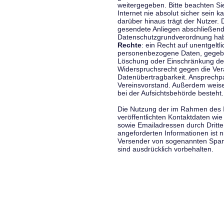
weitergegeben. Bitte beachten S
Internet nie absolut sicher sein k
darüber hinaus trägt der Nutzer.
gesendete Anliegen abschließend
Datenschutzgrundverordnung haben
Rechte
: ein Recht auf unentgeltl
personenbezogene Daten, gegeben
Löschung oder Einschränkung der
Widerspruchsrecht gegen die Vera
Datenübertragbarkeit. Ansprechp
Vereinsvorstand. Außerdem weise
bei der Aufsichtsbehörde besteht.
Die Nutzung der im Rahmen des 
veröffentlichten Kontaktdaten wi
sowie Emailadressen durch Dritte
angeforderten Informationen ist ni
Versender von sogenannten Spam
sind ausdrücklich vorbehalten.