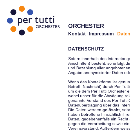
ORCHESTER
Kontakt
Impressum
Daten
DATENSCHUTZ
Sofern innerhalb des Internetang
Anschriften) besteht, so erfolgt 
und Bezahlung aller angebotenen 
Angabe anonymisierter Daten ode
Wenn das Kontaktformular genutz
Betreff, Nachricht) durch Per Tu
um die dem Per Tutti Orchester 
wobei unser für die Abwägung rel
genannte Vorstand des Per Tutti O
Datenübertragung über das Interne
Die Daten werden
gelöscht
, sob
haben Betroffene hinsichtlich ihr
Daten, gegebenenfalls ein Recht 
gegen die Verarbeitung sowie ein
Vereinsvorstand. Außerdem weisen