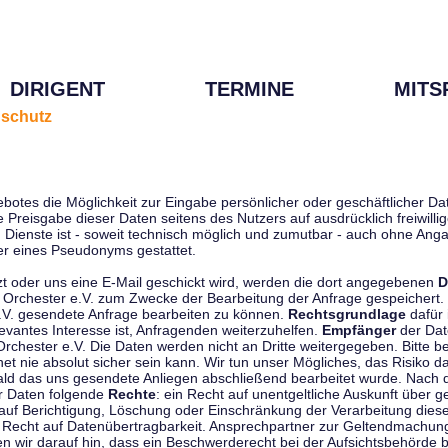
DIRIGENT
TERMINE
MITS
schutz
ebotes die Möglichkeit zur Eingabe persönlicher oder geschäftlicher 
die Preisgabe dieser Daten seitens des Nutzers auf ausdrücklich freiwil
Dienste ist - soweit technisch möglich und zumutbar - auch ohne Anga
r eines Pseudonyms gestattet.
t oder uns eine E-Mail geschickt wird, werden die dort angegebenen
D
tti Orchester e.V. zum Zwecke der Bearbeitung der Anfrage gespeichert.
e.V. gesendete Anfrage bearbeiten zu können.
Rechtsgrundlage
dafür i
evantes Interesse ist, Anfragenden weiterzuhelfen.
Empfänger
der Dat
rchester e.V. Die Daten werden nicht an Dritte weitergegeben. Bitte b
t nie absolut sicher sein kann. Wir tun unser Mögliches, das Risiko da
ald das uns gesendete Anliegen abschließend bearbeitet wurde. Nach
er Daten folgende
Rechte
: ein Recht auf unentgeltliche Auskunft über
auf Berichtigung, Löschung oder Einschränkung der Verarbeitung dies
 Recht auf Datenübertragbarkeit. Ansprechpartner zur Geltendmachung
 wir darauf hin, dass ein Beschwerderecht bei der Aufsichtsbehörde b