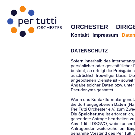
ORCHESTER
DIRIG
Kontakt
Impressum
Daten
DATENSCHUTZ
Sofern innerhalb des Internetang
persönlicher oder geschäftlicher
besteht, so erfolgt die Preisgabe
ausdrücklich freiwilliger Basis. 
angebotenen Dienste ist - soweit
Angabe solcher Daten bzw. unter
Pseudonyms gestattet.
Wenn das Kontaktformular genutzt
die dort angegebenen
Daten
(Nam
Per Tutti Orchester e.V. zum Zwe
Die
Speicherung
ist erforderlich
gesendete Anfrage bearbeiten z
Abs. 1 lit. f DSGVO, wobei unser 
Anfragenden weiterzuhelfen.
Emp
genannte Vorstand des Per Tutti O