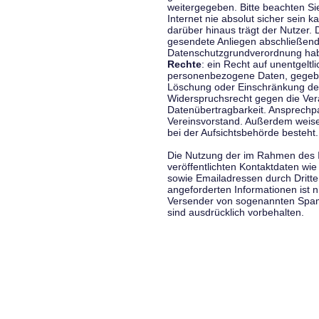
weitergegeben. Bitte beachten S
Internet nie absolut sicher sein k
darüber hinaus trägt der Nutzer.
gesendete Anliegen abschließend
Datenschutzgrundverordnung haben
Rechte
: ein Recht auf unentgeltl
personenbezogene Daten, gegeben
Löschung oder Einschränkung der
Widerspruchsrecht gegen die Vera
Datenübertragbarkeit. Ansprechp
Vereinsvorstand. Außerdem weise
bei der Aufsichtsbehörde besteht.
Die Nutzung der im Rahmen des 
veröffentlichten Kontaktdaten wi
sowie Emailadressen durch Dritte
angeforderten Informationen ist ni
Versender von sogenannten Spam
sind ausdrücklich vorbehalten.