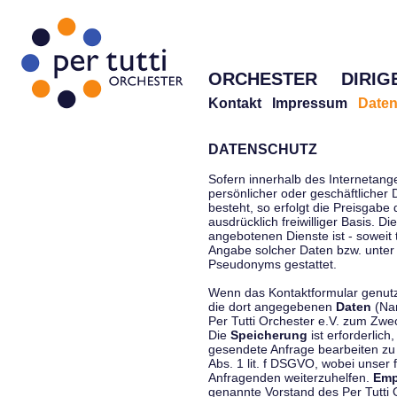
ORCHESTER
DIRIG
Kontakt
Impressum
Daten
DATENSCHUTZ
Sofern innerhalb des Internetang
persönlicher oder geschäftlicher
besteht, so erfolgt die Preisgabe
ausdrücklich freiwilliger Basis. 
angebotenen Dienste ist - soweit
Angabe solcher Daten bzw. unter
Pseudonyms gestattet.
Wenn das Kontaktformular genutzt
die dort angegebenen
Daten
(Nam
Per Tutti Orchester e.V. zum Zwe
Die
Speicherung
ist erforderlich
gesendete Anfrage bearbeiten z
Abs. 1 lit. f DSGVO, wobei unser 
Anfragenden weiterzuhelfen.
Emp
genannte Vorstand des Per Tutti O