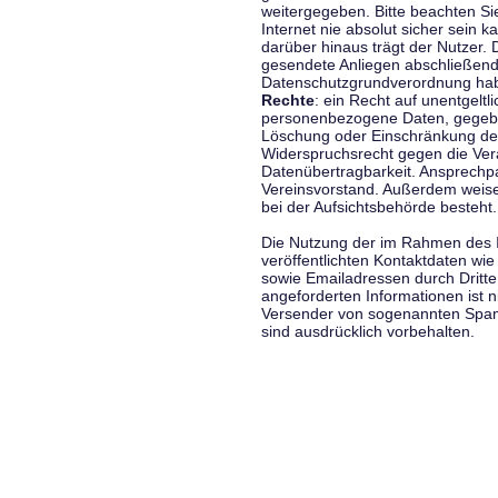
weitergegeben. Bitte beachten S
Internet nie absolut sicher sein k
darüber hinaus trägt der Nutzer.
gesendete Anliegen abschließend
Datenschutzgrundverordnung haben
Rechte
: ein Recht auf unentgeltl
personenbezogene Daten, gegeben
Löschung oder Einschränkung der
Widerspruchsrecht gegen die Vera
Datenübertragbarkeit. Ansprechp
Vereinsvorstand. Außerdem weise
bei der Aufsichtsbehörde besteht.
Die Nutzung der im Rahmen des 
veröffentlichten Kontaktdaten wi
sowie Emailadressen durch Dritte
angeforderten Informationen ist ni
Versender von sogenannten Spam
sind ausdrücklich vorbehalten.