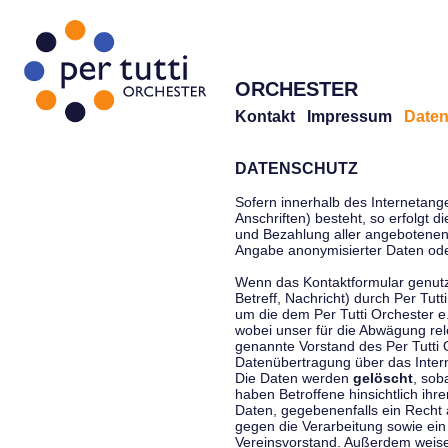
ORCHESTER
Kontakt
Impressum
Daten
DATENSCHUTZ
Sofern innerhalb des Internetang
Anschriften) besteht, so erfolgt 
und Bezahlung aller angebotenen 
Angabe anonymisierter Daten ode
Wenn das Kontaktformular genutz
Betreff, Nachricht) durch Per Tu
um die dem Per Tutti Orchester 
wobei unser für die Abwägung rel
genannte Vorstand des Per Tutti O
Datenübertragung über das Interne
Die Daten werden
gelöscht
, sob
haben Betroffene hinsichtlich ihr
Daten, gegebenenfalls ein Recht 
gegen die Verarbeitung sowie ein
Vereinsvorstand. Außerdem weisen