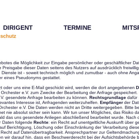
DIRIGENT
TERMINE
MITS
schutz
ebotes die Möglichkeit zur Eingabe persönlicher oder geschäftlicher 
die Preisgabe dieser Daten seitens des Nutzers auf ausdrücklich freiwil
Dienste ist - soweit technisch möglich und zumutbar - auch ohne Anga
r eines Pseudonyms gestattet.
t oder uns eine E-Mail geschickt wird, werden die dort angegebenen
D
tti Orchester e.V. zum Zwecke der Bearbeitung der Anfrage gespeichert.
e.V. gesendete Anfrage bearbeiten zu können.
Rechtsgrundlage
dafür i
evantes Interesse ist, Anfragenden weiterzuhelfen.
Empfänger
der Dat
rchester e.V. Die Daten werden nicht an Dritte weitergegeben. Bitte b
t nie absolut sicher sein kann. Wir tun unser Mögliches, das Risiko da
ald das uns gesendete Anliegen abschließend bearbeitet wurde. Nach
er Daten folgende
Rechte
: ein Recht auf unentgeltliche Auskunft über
auf Berichtigung, Löschung oder Einschränkung der Verarbeitung dies
 Recht auf Datenübertragbarkeit. Ansprechpartner zur Geltendmachung
 wir darauf hin, dass ein Beschwerderecht bei der Aufsichtsbehörde b