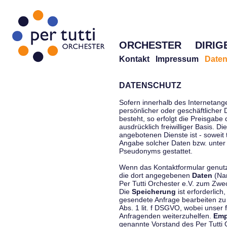
ORCHESTER
DIRIG
Kontakt
Impressum
Daten
DATENSCHUTZ
Sofern innerhalb des Internetang
persönlicher oder geschäftlicher
besteht, so erfolgt die Preisgabe
ausdrücklich freiwilliger Basis. 
angebotenen Dienste ist - soweit
Angabe solcher Daten bzw. unter
Pseudonyms gestattet.
Wenn das Kontaktformular genutzt
die dort angegebenen
Daten
(Nam
Per Tutti Orchester e.V. zum Zwe
Die
Speicherung
ist erforderlich
gesendete Anfrage bearbeiten z
Abs. 1 lit. f DSGVO, wobei unser 
Anfragenden weiterzuhelfen.
Emp
genannte Vorstand des Per Tutti O