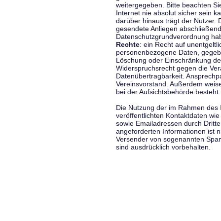
weitergegeben. Bitte beachten S
Internet nie absolut sicher sein k
darüber hinaus trägt der Nutzer.
gesendete Anliegen abschließend
Datenschutzgrundverordnung haben
Rechte
: ein Recht auf unentgeltl
personenbezogene Daten, gegeben
Löschung oder Einschränkung der
Widerspruchsrecht gegen die Vera
Datenübertragbarkeit. Ansprechp
Vereinsvorstand. Außerdem weise
bei der Aufsichtsbehörde besteht.
Die Nutzung der im Rahmen des 
veröffentlichten Kontaktdaten wi
sowie Emailadressen durch Dritte
angeforderten Informationen ist ni
Versender von sogenannten Spam
sind ausdrücklich vorbehalten.