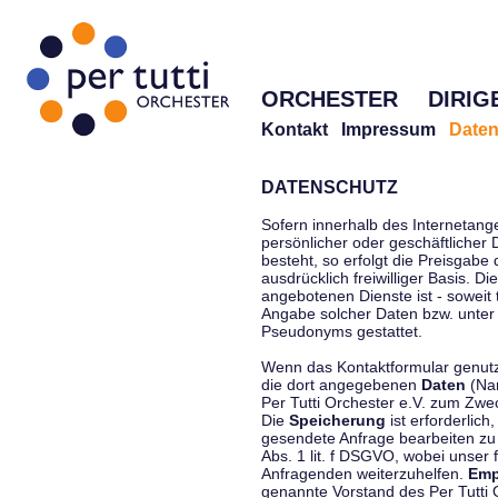
ORCHESTER
DIRIG
Kontakt
Impressum
Daten
DATENSCHUTZ
Sofern innerhalb des Internetang
persönlicher oder geschäftlicher
besteht, so erfolgt die Preisgabe
ausdrücklich freiwilliger Basis. 
angebotenen Dienste ist - soweit
Angabe solcher Daten bzw. unter
Pseudonyms gestattet.
Wenn das Kontaktformular genutzt
die dort angegebenen
Daten
(Nam
Per Tutti Orchester e.V. zum Zwe
Die
Speicherung
ist erforderlich
gesendete Anfrage bearbeiten z
Abs. 1 lit. f DSGVO, wobei unser 
Anfragenden weiterzuhelfen.
Emp
genannte Vorstand des Per Tutti O