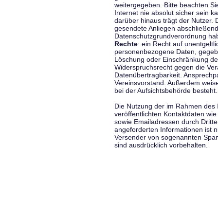
weitergegeben. Bitte beachten S
Internet nie absolut sicher sein k
darüber hinaus trägt der Nutzer.
gesendete Anliegen abschließend
Datenschutzgrundverordnung haben
Rechte
: ein Recht auf unentgeltl
personenbezogene Daten, gegeben
Löschung oder Einschränkung der
Widerspruchsrecht gegen die Vera
Datenübertragbarkeit. Ansprechp
Vereinsvorstand. Außerdem weise
bei der Aufsichtsbehörde besteht.
Die Nutzung der im Rahmen des 
veröffentlichten Kontaktdaten wi
sowie Emailadressen durch Dritte
angeforderten Informationen ist ni
Versender von sogenannten Spam
sind ausdrücklich vorbehalten.