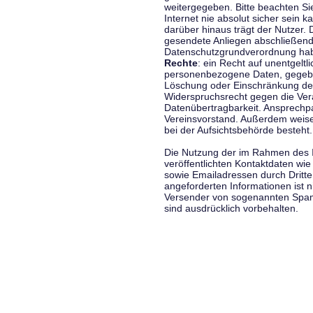
weitergegeben. Bitte beachten S
Internet nie absolut sicher sein k
darüber hinaus trägt der Nutzer.
gesendete Anliegen abschließend
Datenschutzgrundverordnung haben
Rechte
: ein Recht auf unentgeltl
personenbezogene Daten, gegeben
Löschung oder Einschränkung der
Widerspruchsrecht gegen die Vera
Datenübertragbarkeit. Ansprechp
Vereinsvorstand. Außerdem weise
bei der Aufsichtsbehörde besteht.
Die Nutzung der im Rahmen des 
veröffentlichten Kontaktdaten wi
sowie Emailadressen durch Dritte
angeforderten Informationen ist ni
Versender von sogenannten Spam
sind ausdrücklich vorbehalten.