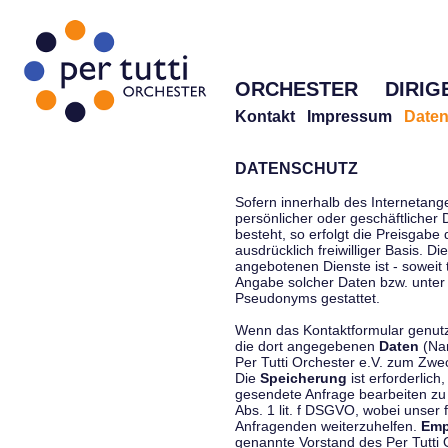
ORCHESTER
DIRIG
Kontakt
Impressum
Daten
DATENSCHUTZ
Sofern innerhalb des Internetang
persönlicher oder geschäftlicher
besteht, so erfolgt die Preisgabe
ausdrücklich freiwilliger Basis. 
angebotenen Dienste ist - soweit
Angabe solcher Daten bzw. unter
Pseudonyms gestattet.
Wenn das Kontaktformular genutzt
die dort angegebenen
Daten
(Nam
Per Tutti Orchester e.V. zum Zwe
Die
Speicherung
ist erforderlich
gesendete Anfrage bearbeiten z
Abs. 1 lit. f DSGVO, wobei unser 
Anfragenden weiterzuhelfen.
Emp
genannte Vorstand des Per Tutti O