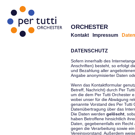
ORCHESTER
Kontakt
Impressum
Daten
DATENSCHUTZ
Sofern innerhalb des Internetang
Anschriften) besteht, so erfolgt 
und Bezahlung aller angebotenen 
Angabe anonymisierter Daten ode
Wenn das Kontaktformular genutz
Betreff, Nachricht) durch Per Tu
um die dem Per Tutti Orchester 
wobei unser für die Abwägung rel
genannte Vorstand des Per Tutti O
Datenübertragung über das Interne
Die Daten werden
gelöscht
, sob
haben Betroffene hinsichtlich ihr
Daten, gegebenenfalls ein Recht 
gegen die Verarbeitung sowie ein
Vereinsvorstand. Außerdem weisen