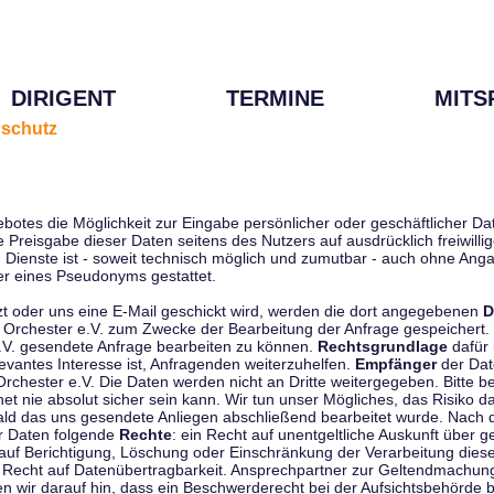
DIRIGENT
TERMINE
MITS
schutz
ebotes die Möglichkeit zur Eingabe persönlicher oder geschäftlicher 
die Preisgabe dieser Daten seitens des Nutzers auf ausdrücklich freiwil
Dienste ist - soweit technisch möglich und zumutbar - auch ohne Anga
r eines Pseudonyms gestattet.
t oder uns eine E-Mail geschickt wird, werden die dort angegebenen
D
tti Orchester e.V. zum Zwecke der Bearbeitung der Anfrage gespeichert.
e.V. gesendete Anfrage bearbeiten zu können.
Rechtsgrundlage
dafür i
evantes Interesse ist, Anfragenden weiterzuhelfen.
Empfänger
der Dat
rchester e.V. Die Daten werden nicht an Dritte weitergegeben. Bitte b
t nie absolut sicher sein kann. Wir tun unser Mögliches, das Risiko da
ald das uns gesendete Anliegen abschließend bearbeitet wurde. Nach
er Daten folgende
Rechte
: ein Recht auf unentgeltliche Auskunft über
auf Berichtigung, Löschung oder Einschränkung der Verarbeitung dies
 Recht auf Datenübertragbarkeit. Ansprechpartner zur Geltendmachung
 wir darauf hin, dass ein Beschwerderecht bei der Aufsichtsbehörde b