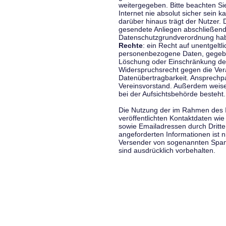
weitergegeben. Bitte beachten S
Internet nie absolut sicher sein k
darüber hinaus trägt der Nutzer.
gesendete Anliegen abschließend
Datenschutzgrundverordnung haben
Rechte
: ein Recht auf unentgeltl
personenbezogene Daten, gegeben
Löschung oder Einschränkung der
Widerspruchsrecht gegen die Vera
Datenübertragbarkeit. Ansprechp
Vereinsvorstand. Außerdem weise
bei der Aufsichtsbehörde besteht.
Die Nutzung der im Rahmen des 
veröffentlichten Kontaktdaten wi
sowie Emailadressen durch Dritte
angeforderten Informationen ist ni
Versender von sogenannten Spam
sind ausdrücklich vorbehalten.