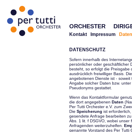
ORCHESTER
DIRIG
Kontakt
Impressum
Daten
DATENSCHUTZ
Sofern innerhalb des Internetang
persönlicher oder geschäftlicher
besteht, so erfolgt die Preisgabe
ausdrücklich freiwilliger Basis. 
angebotenen Dienste ist - soweit
Angabe solcher Daten bzw. unter
Pseudonyms gestattet.
Wenn das Kontaktformular genutzt
die dort angegebenen
Daten
(Nam
Per Tutti Orchester e.V. zum Zwe
Die
Speicherung
ist erforderlich
gesendete Anfrage bearbeiten z
Abs. 1 lit. f DSGVO, wobei unser 
Anfragenden weiterzuhelfen.
Emp
genannte Vorstand des Per Tutti O